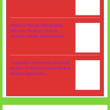
Agustus 7, 2026
Di Berita
Pemprov Maluku Matangkan
Hilirisasi Ubi Kayu di Buru
Selatan, Sekda Tekankan Kes…
Agustus 7, 2026
Di Berita
Tingkatkan Keimanan dan Rasa
Syukur, Prajurit Kodaeral IX Ikuti
Kauseri Agama Se…
Agustus 7, 2026
Di Berita