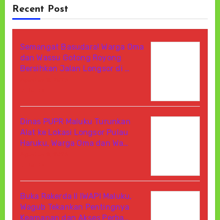
Recent Post
Semangat Basudara! Warga Oma
dan Wassu Gotong Royong
Bersihkan Jalan Longsor di …
Agustus 8, 2026
Di Berita
Dinas PUPR Maluku Turunkan
Alat ke Lokasi Longsor Pulau
Haruku, Warga Oma dan Wa…
Agustus 8, 2026
Di Berita
Buka Rakerda II IWAPI Maluku,
Wagub Tekankan Pentingnya
Keamanan dan Akses Perba…