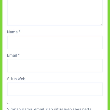
Nama
*
Email
*
Situs Web
Simpan nama, email, dan situs web saya pada