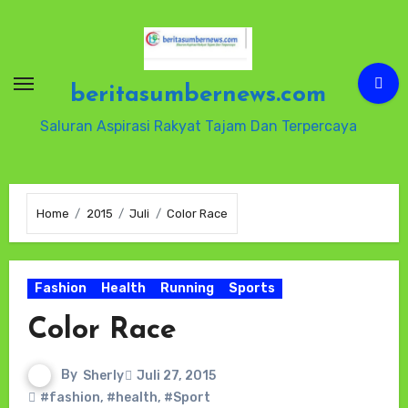
Skip
to
content
beritasumbernews.com
Saluran Aspirasi Rakyat Tajam Dan Terpercaya
Home
2015
Juli
Color Race
Fashion
Health
Running
Sports
Color Race
By
Sherly
Juli 27, 2015
#fashion
,
#health
,
#Sport