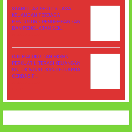
STABILITAS SEKTOR JASA
KEUANGAN TERJAGA
MENDUKUNG PENGEMBANGAN
DAN PENGUATAN SEK…
Agustus 6, 2026
Di Berita, OJK
OJK MALUKU DAN BKKBN
PERKUAT LITERASI KEUANGAN
UNTUK WUJUDKAN KELUARGA
CERDAS FI…
Agustus 6, 2026
Di OJK