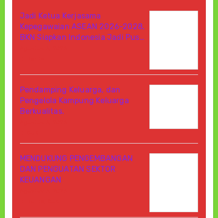
Jadi Ketua Kerjasama
Kepegawaian ASEAN 2026-2028,
BKN Siapkan Indonesia Jadi Pus…
Agustus 6, 2026
Di Berita
Pendamping Keluarga, dan
Pengelola Kampung Keluarga
Berkualitas.
Agustus 6, 2026
Di OJK
MENDUKUNG PENGEMBANGAN
DAN PENGUATAN SEKTOR
KEUANGAN
Agustus 6, 2026
Di Berita, OJK