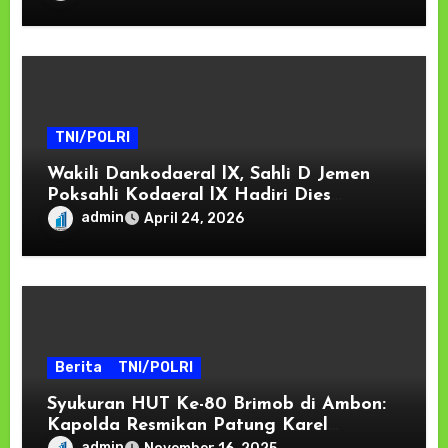
Pembangunan di Kawasan Timur
Indonesia
TNI/POLRI
Wakili Dankodaeral lX, Sahli D Jemen
Poksahli Kodaeral lX Hadiri Dies
Natalis ke-63 dan Wisuda Ribuan
admin
April 24, 2026
Sarjana Unpatti
Berita
TNI/POLRI
Syukuran HUT Ke-80 Brimob di Ambon:
Kapolda Resmikan Patung Karel
Satsuitubun dan Tegaskan Komitmen
admin