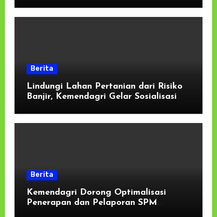
Harapan Kecil Kenyataan
Berita
Lindungi Lahan Pertanian dari Risiko
Banjir, Kemendagri Gelar Sosialisasi
Penanganan Banjir Melalui Program
FMNJP di Brebes*
Berita
Kemendagri Dorong Optimalisasi
Penerapan dan Pelaporan SPM
Kabupaten Hulu Sungai Selatan Tahun