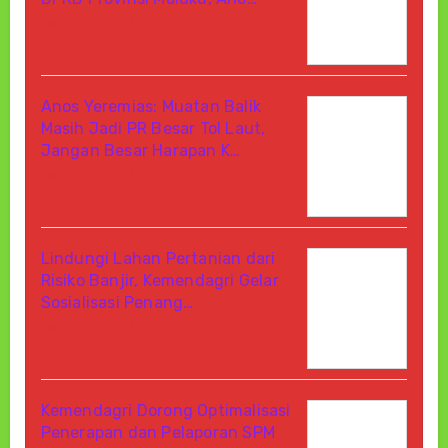
Agustus 10, 2026
Di Berita
Anos Yeremias: Muatan Balik
Masih Jadi PR Besar Tol Laut,
Jangan Besar Harapan K…
Agustus 10, 2026
Di Berita
Lindungi Lahan Pertanian dari
Risiko Banjir, Kemendagri Gelar
Sosialisasi Penang…
Agustus 10, 2026
Di Berita
Kemendagri Dorong Optimalisasi
Penerapan dan Pelaporan SPM