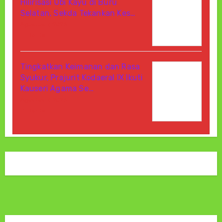
Hilirisasi Ubi Kayu di Buru
Selatan, Sekda Tekankan Kes…
Agustus 7, 2026
Di Berita
Tingkatkan Keimanan dan Rasa
Syukur, Prajurit Kodaeral IX Ikuti
Kauseri Agama Se…
Agustus 7, 2026
Di Berita