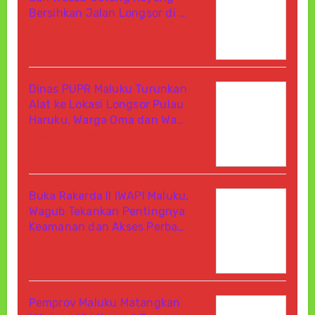
Bersihkan Jalan Longsor di …
Agustus 8, 2026
Di Berita
Dinas PUPR Maluku Turunkan
Alat ke Lokasi Longsor Pulau
Haruku, Warga Oma dan Wa…
Agustus 8, 2026
Di Berita
Buka Rakerda II IWAPI Maluku,
Wagub Tekankan Pentingnya
Keamanan dan Akses Perba…
Agustus 7, 2026
Di Berita
Pemprov Maluku Matangkan