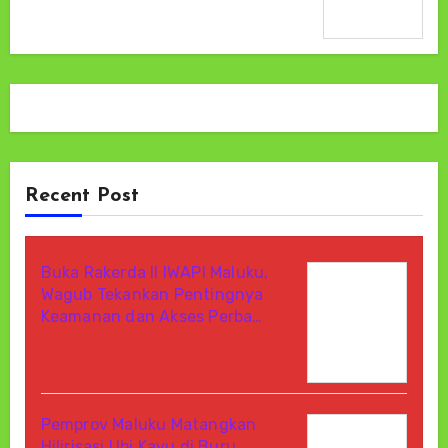
Recent Post
Buka Rakerda II IWAPI Maluku,
Wagub Tekankan Pentingnya
Keamanan dan Akses Perba…
Agustus 7, 2026
Di Berita
Pemprov Maluku Matangkan
Hilirisasi Ubi Kayu di Buru