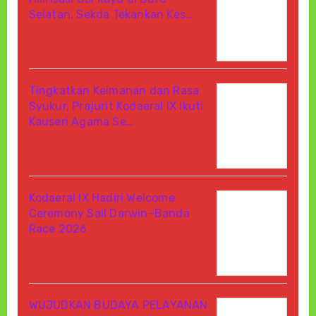
Selatan, Sekda Tekankan Kes…
Agustus 7, 2026
Di Berita
Tingkatkan Keimanan dan Rasa
Syukur, Prajurit Kodaeral IX Ikuti
Kauseri Agama Se…
Agustus 7, 2026
Di Berita
Kodaeral IX Hadiri Welcome
Ceremony Sail Darwin–Banda
Race 2026
Agustus 7, 2026
Di Berita
WUJUDKAN BUDAYA PELAYANAN