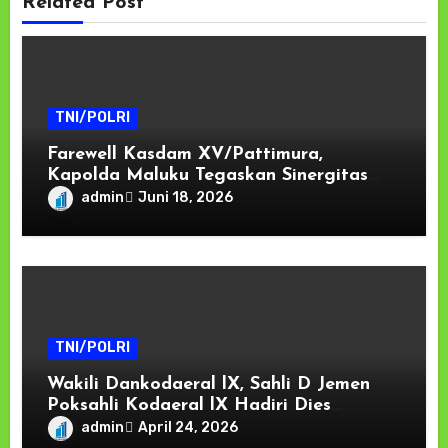
Related Post
TNI/POLRI
Farewell Kasdam XV/Pattimura,
Kapolda Maluku Tegaskan Sinergitas
TNI-Polri Kunci Menjaga Stabilitas dan
admin
Juni 18, 2026
Pembangunan di Kawasan Timur
Indonesia
TNI/POLRI
Wakili Dankodaeral lX, Sahli D Jemen
Poksahli Kodaeral lX Hadiri Dies
Natalis ke-63 dan Wisuda Ribuan
admin
April 24, 2026
Sarjana Unpatti