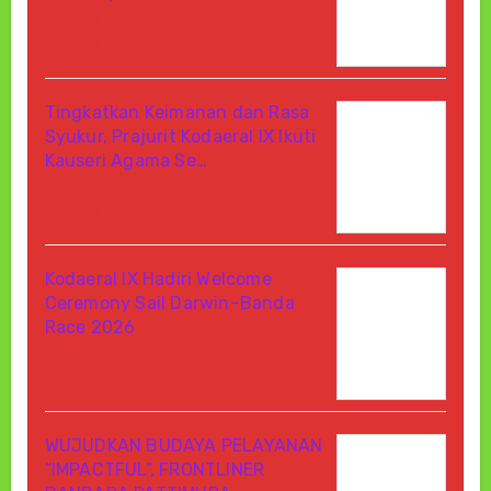
Agustus 7, 2026
Di Berita
Tingkatkan Keimanan dan Rasa
Syukur, Prajurit Kodaeral IX Ikuti
Kauseri Agama Se…
Agustus 7, 2026
Di Berita
Kodaeral IX Hadiri Welcome
Ceremony Sail Darwin–Banda
Race 2026
Agustus 7, 2026
Di Berita
WUJUDKAN BUDAYA PELAYANAN
“IMPACTFUL”, FRONTLINER