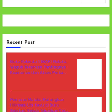
Recent Post
Buka Rakerda II IWAPI Maluku,
Wagub Tekankan Pentingnya
Keamanan dan Akses Perba…
Agustus 7, 2026
Di Berita
Pemprov Maluku Matangkan
Hilirisasi Ubi Kayu di Buru
Selatan, Sekda Tekankan Kes…