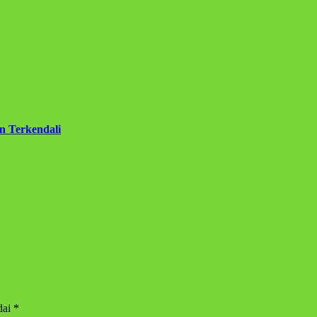
 Terkendali
dai
*