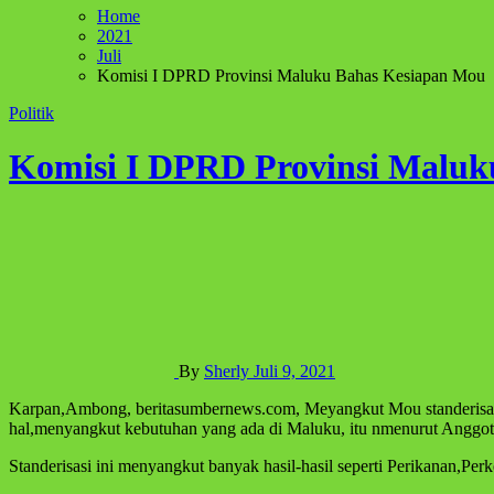
Home
2021
Juli
Komisi I DPRD Provinsi Maluku Bahas Kesiapan Mou
Politik
Komisi I DPRD Provinsi Maluk
By
Sherly
Juli 9, 2021
Karpan,Ambong, beritasumbernews.com, Meyangkut Mou standerisasi antara Pemerintah Provinsi,dan semua dinas teknis yang ada di Maluku,karna standerisasi inikan,perlu untuk kita menginofasi semua
hal,menyangkut kebutuhan yang ada di Maluku, itu nmenurut Anggo
Standerisasi ini menyangkut banyak hasil-hasil seperti Perikanan,Per