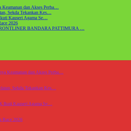
ya Keamanan dan Akses Perba…
atan, Sekda Tekankan Kes…
 Ikuti Kauseri Agama Se…
Race 2026
FRONTLINER BANDARA PATTIMURA …
gnya Keamanan dan Akses Perba…
Selatan, Sekda Tekankan Kes…
IX Ikuti Kauseri Agama Se…
a Race 2026