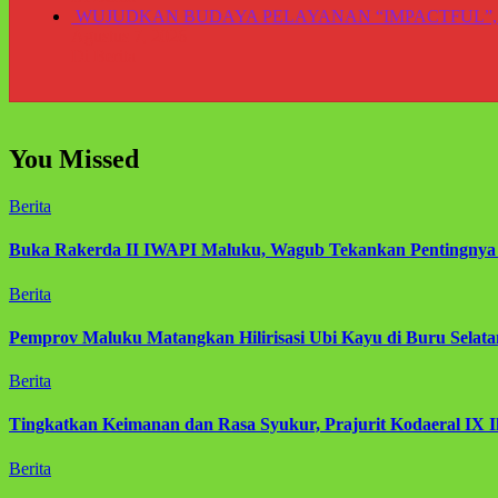
WUJUDKAN BUDAYA PELAYANAN “IMPACTFUL”,
Agustus 7, 2026
Di Berita
You Missed
Berita
Buka Rakerda II IWAPI Maluku, Wagub Tekankan Pentingny
Berita
Pemprov Maluku Matangkan Hilirisasi Ubi Kayu di Buru Sela
Berita
Tingkatkan Keimanan dan Rasa Syukur, Prajurit Kodaeral IX I
Berita