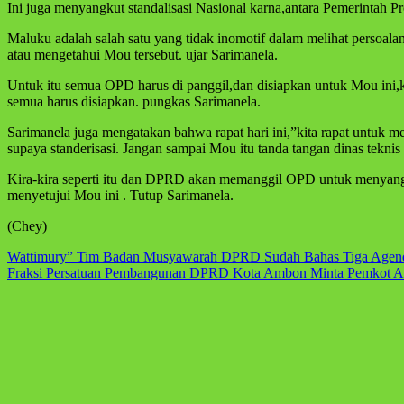
Ini juga menyangkut standalisasi Nasional karna,antara Pemerintah P
Maluku adalah salah satu yang tidak inomotif dalam melihat persoal
atau mengetahui Mou tersebut. ujar Sarimanela.
Untuk itu semua OPD harus di panggil,dan disiapkan untuk Mou ini,kar
semua harus disiapkan. pungkas Sarimanela.
Sarimanela juga mengatakan bahwa rapat hari ini,”kita rapat untuk
supaya standerisasi. Jangan sampai Mou itu tanda tangan dinas teknis 
Kira-kira seperti itu dan DPRD akan memanggil OPD untuk menyan
menyetujui Mou ini . Tutup Sarimanela.
(Chey)
Navigasi
Wattimury” Tim Badan Musyawarah DPRD Sudah Bahas Tiga Agend
Fraksi Persatuan Pembangunan DPRD Kota Ambon Minta Pemkot A
pos