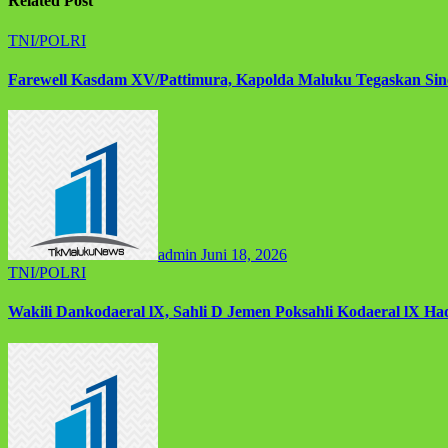
Related Post
TNI/POLRI
Farewell Kasdam XV/Pattimura, Kapolda Maluku Tegaskan Sine
admin
Juni 18, 2026
TNI/POLRI
Wakili Dankodaeral lX, Sahli D Jemen Poksahli Kodaeral lX Had