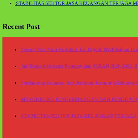
STABILITAS SEKTOR JASA KEUANGAN TERJAGA
Recent Post
Perkuat Pola Asuh Holistik di Era Digital, DWP Bagian U
Agustus 7, 2026
Di Berita
Jadi Ketua Kerjasama Kepegawaian ASEAN 2026-2028, B
Agustus 6, 2026
Di Berita
Pendamping Keluarga, dan Pengelola Kampung Keluarga Be
Agustus 6, 2026
Di OJK
MENDUKUNG PENGEMBANGAN DAN PENGUATA
Agustus 6, 2026
Di Berita, OJK
STABILITAS SEKTOR JASA KEUANGAN TERJA
Agustus 6, 2026
Di Berita, OJK