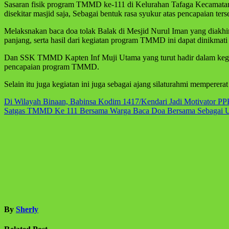
Sasaran fisik program TMMD ke-111 di Kelurahan Tafaga Kecamatan 
disekitar masjid saja, Sebagai bentuk rasa syukur atas pencapaian
Melaksnakan baca doa tolak Balak di Mesjid Nurul Iman yang diakhi
panjang, serta hasil dari kegiatan program TMMD ini dapat dinikmati
Dan SSK TMMD Kapten Inf Muji Utama yang turut hadir dalam kegiat
pencapaian program TMMD.
Selain itu juga kegiatan ini juga sebagai ajang silaturahmi mempere
Navigasi
Di Wilayah Binaan, Babinsa Kodim 1417/Kendari Jadi Motivator 
Satgas TMMD Ke 111 Bersama Warga Baca Doa Bersama Sebagai 
pos
By
Sherly