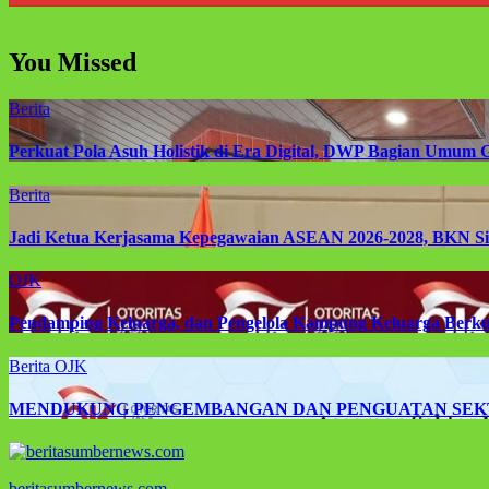
You Missed
Berita
Perkuat Pola Asuh Holistik di Era Digital, DWP Bagian Umum 
Berita
Jadi Ketua Kerjasama Kepegawaian ASEAN 2026-2028, BKN Si
OJK
Pendamping Keluarga, dan Pengelola Kampung Keluarga Berkua
Berita
OJK
MENDUKUNG PENGEMBANGAN DAN PENGUATAN SEK
beritasumbernews.com