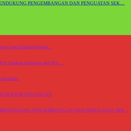
 MENDUKUNG PENGEMBANGAN DAN PENGUATAN SEK…
mum Gelar Edukasi Parenti…
KN Siapkan Indonesia Jadi Pus…
rkualitas.
N SEKTOR KEUANGAN
GA MENDUKUNG PENGEMBANGAN DAN PENGUATAN SEK…