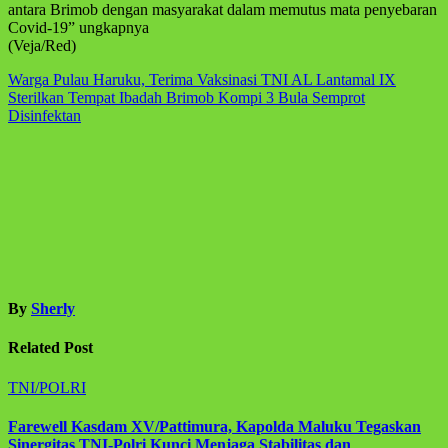
antara Brimob dengan masyarakat dalam memutus mata penyebaran
Covid-19” ungkapnya
(Veja/Red)
Navigasi
Warga Pulau Haruku, Terima Vaksinasi TNI AL Lantamal IX
Sterilkan Tempat Ibadah Brimob Kompi 3 Bula Semprot
pos
Disinfektan
By
Sherly
Related Post
TNI/POLRI
Farewell Kasdam XV/Pattimura, Kapolda Maluku Tegaskan
Sinergitas TNI-Polri Kunci Menjaga Stabilitas dan