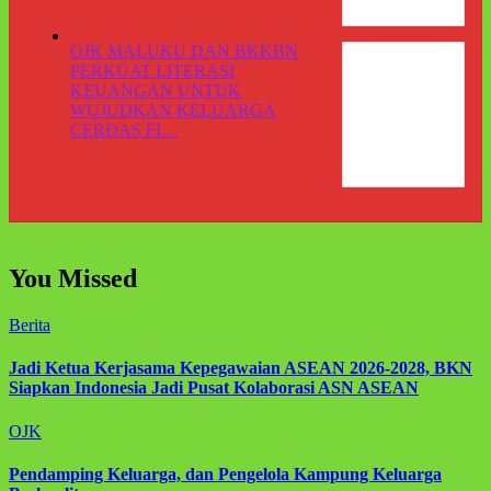
Di Berita, OJK
OJK MALUKU DAN BKKBN
PERKUAT LITERASI
KEUANGAN UNTUK
WUJUDKAN KELUARGA
CERDAS FI…
Agustus 6, 2026
Di OJK
You Missed
Berita
Jadi Ketua Kerjasama Kepegawaian ASEAN 2026-2028, BKN
Siapkan Indonesia Jadi Pusat Kolaborasi ASN ASEAN
OJK
Pendamping Keluarga, dan Pengelola Kampung Keluarga