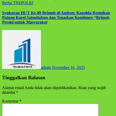
Berita
TNI/POLRI
Syukuran HUT Ke-80 Brimob di Ambon: Kapolda Resmikan
Patung Karel Satsuitubun dan Tegaskan Komitmen “Brimob
Presisi untuk Masyarakat
admin
November 16, 2025
Tinggalkan Balasan
Alamat email Anda tidak akan dipublikasikan.
Ruas yang wajib
ditandai
*
Komentar
*