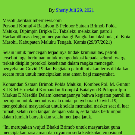
By
Sherly
Juli 29, 2021
Masohi,beritasumbernews.com
Personil Kompi 4 Batalyon B Pelopor Satuan Brimob Polda
Maluku, Dipimpin Bripka D. Tabaleku melakukan patroli
Harkamtibmas dengan menyambangi Pangkalan taksi bula, di Kota
Masohi, Kabupaten Maluku Tengah. Kamis (29/07/2021)
Selain untuk mencegah terjadinya tindak kriminalitas, patroli
tersebut juga bertujuan untuk mengedukasi kepada seluruh warga
terkait disiplin protokol kesehatan dalam rangka mencegah
penyebaran Covid 19 dan Kegiatan patroli ini akan terus dilakukan
secara rutin untuk menciptakan rasa aman bagi masyarakat.
Komandan Satuan Brimob Polda Maluku, Kombes Pol. M. Guntur
S.I.K M.H melalui Komandan Kompi 4 Batalyon B Pelopor Iptu
Markus E Mesdila Dalam keterangannya bahwa kegiatan patroli ini
bertujuan untuk memutus mata rantai penyebaran Covid -19,
mengedukasi masyarakat untuk selalu memakai masker saat di luar
rumah, selalu cuci tangan dengan sabun, serta tidak berkumpul
dalam jumlah banyak dan selalu menjaga jarak.
“Ini merupakan wujud Bhakti Brimob untuk masyarakat guna
menciptakan rasa aman dan nyaman serta kedekatan emosional