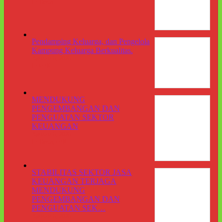
Di Berita
Pendamping Keluarga, dan Pengelola
Kampung Keluarga Berkualitas.
Agustus 6, 2026
Di OJK
MENDUKUNG
PENGEMBANGAN DAN
PENGUATAN SEKTOR
KEUANGAN
Agustus 6, 2026
Di Berita, OJK
STABILITAS SEKTOR JASA
KEUANGAN TERJAGA
MENDUKUNG
PENGEMBANGAN DAN
PENGUATAN SEK…
Agustus 6, 2026