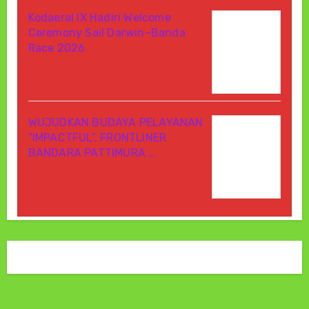
Kodaeral IX Hadiri Welcome
Ceremony Sail Darwin–Banda
Race 2026
Agustus 7, 2026
Di Berita
WUJUDKAN BUDAYA PELAYANAN
“IMPACTFUL”, FRONTLINER
BANDARA PATTIMURA …
Agustus 7, 2026
Di Berita