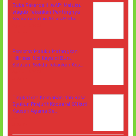
Buka Rakerda II IWAPI Maluku,
Wagub Tekankan Pentingnya
Keamanan dan Akses Perba…
Agustus 7, 2026
Di Berita
Pemprov Maluku Matangkan
Hilirisasi Ubi Kayu di Buru
Selatan, Sekda Tekankan Kes…
Agustus 7, 2026
Di Berita
Tingkatkan Keimanan dan Rasa
Syukur, Prajurit Kodaeral IX Ikuti
Kauseri Agama Se…
Agustus 7, 2026
Di Berita