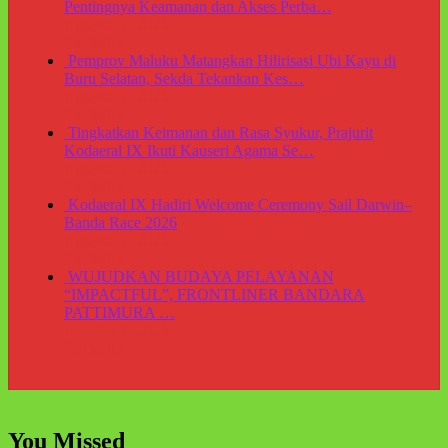
Pentingnya Keamanan dan Akses Perba…
Agustus 7, 2026
Di Berita
Pemprov Maluku Matangkan Hilirisasi Ubi Kayu di
Buru Selatan, Sekda Tekankan Kes…
Agustus 7, 2026
Di Berita
Tingkatkan Keimanan dan Rasa Syukur, Prajurit
Kodaeral IX Ikuti Kauseri Agama Se…
Agustus 7, 2026
Di Berita
Kodaeral IX Hadiri Welcome Ceremony Sail Darwin–
Banda Race 2026
Agustus 7, 2026
Di Berita
WUJUDKAN BUDAYA PELAYANAN
“IMPACTFUL”, FRONTLINER BANDARA
PATTIMURA …
Agustus 7, 2026
Di Berita
You Missed