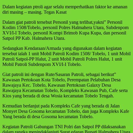
Dalam kegiatan ptroli agar selalu memperhatikan faktor ke amanan
diri masing – masing. Tegas Kasat
Dalam giat patroli tersebut Personil yang terlibat,yakni” Personil
Kodim 1508/Tobelo, personil Polres Halmahera Utara, Subdenpom
XVI/I-I Tobelo, personil Kompi Brimob Kupa Kupa, dan personil
Satpol PP Kab. Halmahera Utara.
Sedangkan Kendaraan/Armada yang digunakan dalam kegiatan
tersebut ialah 1 unit Mobil Patroli Kodim 1508/ Tobelo, 1 unit Mobil
Patroli Satpol-PP Halut, 2 unit Mobil Patroli Polres Halut, 1 unit
Mobil Patroli Subdenpom XVI/I-I Tobelo.
Giat patroli ini dengan Rute/Sasaran Patroli, sebagai berikut”
Kawasan Pertokoan Kota Tobelo, Perempatan Pelabuhan Desa
Rawajaya Kec. Tobelo, Kawasan Pertokoan Galaxy Desa
Rawajaya Kecamatan Tobelo, Kompleks Kawasan Pub, Cafe serta
Kios yang berada di desa Wosia kecamatan Tobelo Tengah.
Kemudian berlanjut pada Kompleks Cafe yang berada di Jalan
Monyet Desa Gosoma kecamatan Tobelo, dan juga Kompleks Kafe
Yang berada di desa Gosoma kecamatan Tobelo.
Kegiatan Patroli Gabungan TNI Polri dan Satpol PP dilaksanakan
dalam rangka menindaklanjuti Surat edaran Bupati Halmahera Utara