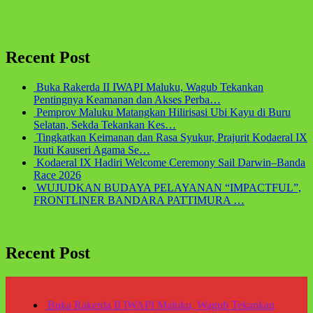
Recent Post
Buka Rakerda II IWAPI Maluku, Wagub Tekankan
Pentingnya Keamanan dan Akses Perba…
Pemprov Maluku Matangkan Hilirisasi Ubi Kayu di Buru
Selatan, Sekda Tekankan Kes…
Tingkatkan Keimanan dan Rasa Syukur, Prajurit Kodaeral IX
Ikuti Kauseri Agama Se…
Kodaeral IX Hadiri Welcome Ceremony Sail Darwin–Banda
Race 2026
WUJUDKAN BUDAYA PELAYANAN “IMPACTFUL”,
FRONTLINER BANDARA PATTIMURA …
Recent Post
Buka Rakerda II IWAPI Maluku, Wagub Tekankan