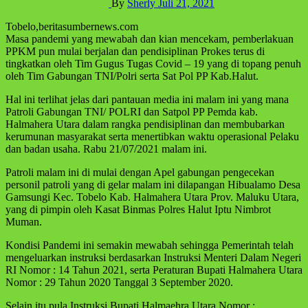
By
Sherly
Juli 21, 2021
Tobelo,beritasumbernews.com
Masa pandemi yang mewabah dan kian mencekam, pemberlakuan
PPKM pun mulai berjalan dan pendisiplinan Prokes terus di
tingkatkan oleh Tim Gugus Tugas Covid – 19 yang di topang penuh
oleh Tim Gabungan TNI/Polri serta Sat Pol PP Kab.Halut.
Hal ini terlihat jelas dari pantauan media ini malam ini yang mana
Patroli Gabungan TNI/ POLRI dan Satpol PP Pemda kab.
Halmahera Utara dalam rangka pendisiplinan dan membubarkan
kerumunan masyarakat serta menertibkan waktu operasional Pelaku
dan badan usaha. Rabu 21/07/2021 malam ini.
Patroli malam ini di mulai dengan Apel gabungan pengecekan
personil patroli yang di gelar malam ini dilapangan Hibualamo Desa
Gamsungi Kec. Tobelo Kab. Halmahera Utara Prov. Maluku Utara,
yang di pimpin oleh Kasat Binmas Polres Halut Iptu Nimbrot
Muman.
Kondisi Pandemi ini semakin mewabah sehingga Pemerintah telah
mengeluarkan instruksi berdasarkan Instruksi Menteri Dalam Negeri
RI Nomor : 14 Tahun 2021, serta Peraturan Bupati Halmahera Utara
Nomor : 29 Tahun 2020 Tanggal 3 September 2020.
Selain itu pula Instruksi Bupati Halmaehra Utara Nomor :