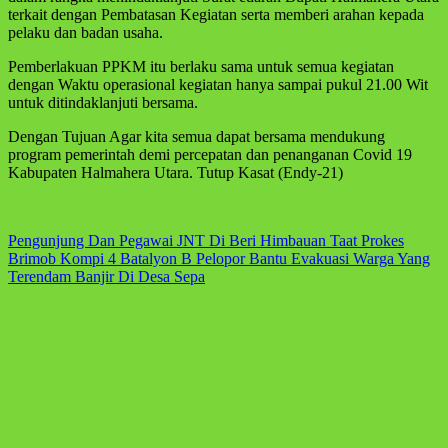
terkait dengan Pembatasan Kegiatan serta memberi arahan kepada
pelaku dan badan usaha.
Pemberlakuan PPKM itu berlaku sama untuk semua kegiatan
dengan Waktu operasional kegiatan hanya sampai pukul 21.00 Wit
untuk ditindaklanjuti bersama.
Dengan Tujuan Agar kita semua dapat bersama mendukung
program pemerintah demi percepatan dan penanganan Covid 19
Kabupaten Halmahera Utara. Tutup Kasat (Endy-21)
Navigasi
Pengunjung Dan Pegawai JNT Di Beri Himbauan Taat Prokes
Brimob Kompi 4 Batalyon B Pelopor Bantu Evakuasi Warga Yang
pos
Terendam Banjir Di Desa Sepa