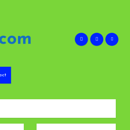
.com
act