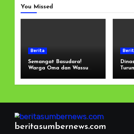
You Missed
Berita
Beri
Semangat Basudara!
Dina
Warga Oma dan Wassu
Turun
Gotong Royong Bersihkan
Long
Jalan Longsor di Pantai
Warg
Selatan Haruku
Gelar
beritasumbernews.com