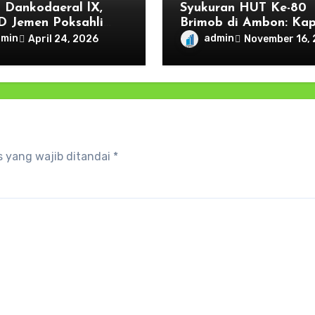
i Dankodaeral lX,
Syukuran HUT Ke-80
 D Jemen Poksahli
Brimob di Ambon: Ka
ral lX Hadiri Dies
Resmikan Patung Kar
dmin
admin
April 24, 2026
November 16,
is ke-63 dan Wisuda
Satsuitubun dan Tega
n Sarjana Unpatti
Komitmen “Brimob Pre
untuk Masyarakat
 yang wajib ditandai
*