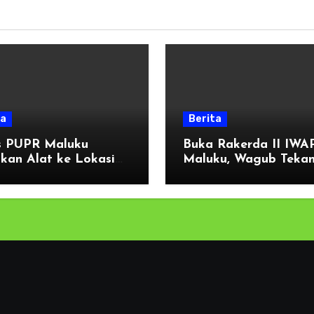
ta
Berita
s PUPR Maluku
Buka Rakerda II IWA
kan Alat ke Lokasi
Maluku, Wagub Teka
sor Pulau Haruku,
Pentingnya Keamana
a Oma dan Wassu
Akses Perbankan bag
 Kerja Bakti
UMKM