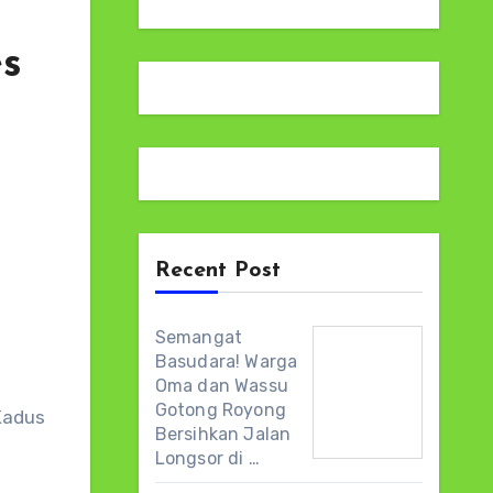
s
Recent Post
a
Semangat
Basudara! Warga
Oma dan Wassu
Gotong Royong
Kadus
Bersihkan Jalan
Longsor di …