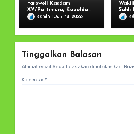
Farewell Kasdam
Wakil
XV/Pattimura, Kapolda
Sahli
Maluku Tegaskan
Kodae
admin
a
Juni 18, 2026
Sinergitas TNI-Polri Kunci
Natal
Menjaga Stabilitas dan
Ribua
Pembangunan di Kawasan
Timur Indonesia
Tinggalkan Balasan
Alamat email Anda tidak akan dipublikasikan.
Ruas
Komentar
*