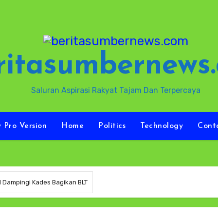
ritasumbernews
Saluran Aspirasi Rakyat Tajam Dan Terpercaya
y Pro Version
Home
Politics
Technology
Cont
 Dampingi Kades Bagikan BLT