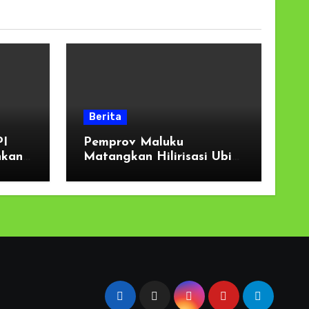
Berita
PI
Pemprov Maluku
nkan
Matangkan Hilirisasi Ubi
n dan
Kayu di Buru Selatan,
i
Sekda Tekankan Kesiapan
Lahan dan Dukungan
Masyarakat