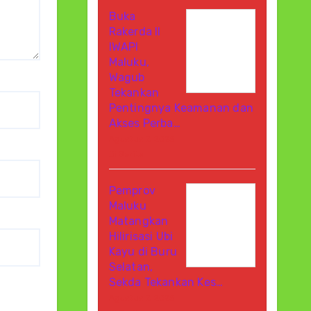
Buka
Rakerda II
IWAPI
Maluku,
Wagub
Tekankan
Pentingnya Keamanan dan
Akses Perba…
Agustus 7, 2026
Di Berita
Pemprov
Maluku
Matangkan
Hilirisasi Ubi
Kayu di Buru
Selatan,
Sekda Tekankan Kes…
Agustus 7, 2026