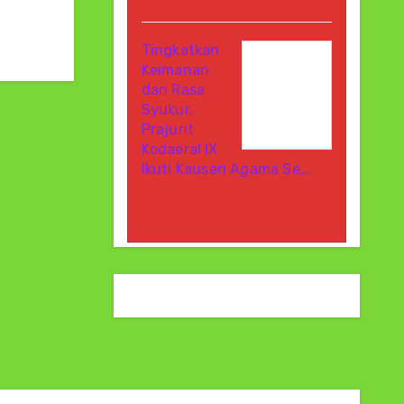
Di Berita
Tingkatkan
Keimanan
dan Rasa
Syukur,
Prajurit
Kodaeral IX
Ikuti Kauseri Agama Se…
Agustus 7, 2026
Di Berita