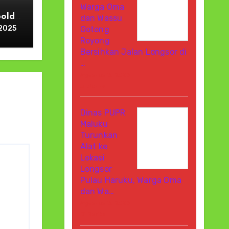
Warga Oma
polda
dan Wassu
el
 2025
Gotong
skan
Royong
sisi
Bersihkan Jalan Longsor di
…
Agustus 8, 2026
Di Berita
Dinas PUPR
Maluku
Turunkan
Alat ke
Lokasi
Longsor
Pulau Haruku, Warga Oma
dan Wa…
Agustus 8, 2026
Di Berita