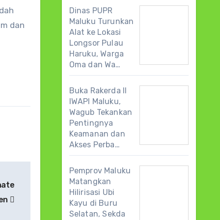
udah
Dinas PUPR
Maluku Turunkan
lum dan
Alat ke Lokasi
Longsor Pulau
Haruku, Warga
Oma dan Wa…
Buka Rakerda II
IWAPI Maluku,
Wagub Tekankan
Pentingnya
Keamanan dan
Akses Perba…
Pemprov Maluku
Matangkan
nate
Hilirisasi Ubi
gen
Kayu di Buru
Selatan, Sekda