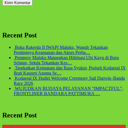
Recent Post
Buka Rakerda II IWAPI Maluku, Wagub Tekankan
Pentingnya Keamanan dan Akses Perba…
Pemprov Maluku Matangkan Hilirisasi Ubi Kayu di Buru
Selatan, Sekda Tekankan Kes…
Tingkatkan Keimanan dan Rasa Syukur, Prajurit Kodaeral IX
Ikuti Kauseri Agama Se…
Kodaeral IX Hadiri Welcome Ceremony Sail Darwin–Banda
Race 2026
WUJUDKAN BUDAYA PELAYANAN “IMPACTFUL”,
FRONTLINER BANDARA PATTIMURA …
Recent Post