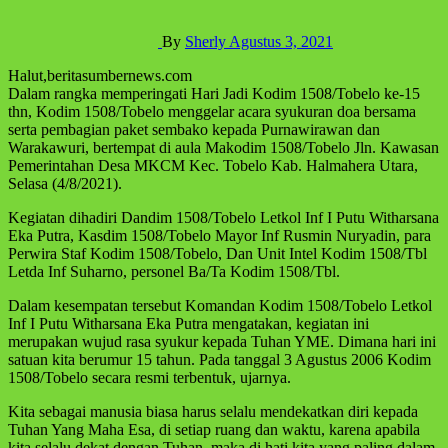
By
Sherly
Agustus 3, 2021
Halut,beritasumbernews.com
Dalam rangka memperingati Hari Jadi Kodim 1508/Tobelo ke-15
thn, Kodim 1508/Tobelo menggelar acara syukuran doa bersama
serta pembagian paket sembako kepada Purnawirawan dan
Warakawuri, bertempat di aula Makodim 1508/Tobelo Jln. Kawasan
Pemerintahan Desa MKCM Kec. Tobelo Kab. Halmahera Utara,
Selasa (4/8/2021).
Kegiatan dihadiri Dandim 1508/Tobelo Letkol Inf I Putu Witharsana
Eka Putra, Kasdim 1508/Tobelo Mayor Inf Rusmin Nuryadin, para
Perwira Staf Kodim 1508/Tobelo, Dan Unit Intel Kodim 1508/Tbl
Letda Inf Suharno, personel Ba/Ta Kodim 1508/Tbl.
Dalam kesempatan tersebut Komandan Kodim 1508/Tobelo Letkol
Inf I Putu Witharsana Eka Putra mengatakan, kegiatan ini
merupakan wujud rasa syukur kepada Tuhan YME. Dimana hari ini
satuan kita berumur 15 tahun. Pada tanggal 3 Agustus 2006 Kodim
1508/Tobelo secara resmi terbentuk, ujarnya.
Kita sebagai manusia biasa harus selalu mendekatkan diri kepada
Tuhan Yang Maha Esa, di setiap ruang dan waktu, karena apabila
kita selalu dekat dengan Tuhan, maka di hati kita yang paling dalam