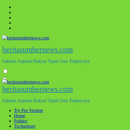
Skip
to
content
beritasumbernews.com
Saluran Aspirasi Rakyat Tajam Dan Terpercaya
beritasumbernews.com
Saluran Aspirasi Rakyat Tajam Dan Terpercaya
Try Pro Version
Home
Politics
Technology