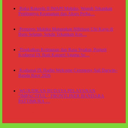
Buka Rakerda II IWAPI Maluku, Wagub Tekankan
Pentingnya Keamanan dan Akses Perba…
Agustus 7, 2026
Di Berita
Pemprov Maluku Matangkan Hilirisasi Ubi Kayu di
Buru Selatan, Sekda Tekankan Kes…
Agustus 7, 2026
Di Berita
Tingkatkan Keimanan dan Rasa Syukur, Prajurit
Kodaeral IX Ikuti Kauseri Agama Se…
Agustus 7, 2026
Di Berita
Kodaeral IX Hadiri Welcome Ceremony Sail Darwin–
Banda Race 2026
Agustus 7, 2026
Di Berita
WUJUDKAN BUDAYA PELAYANAN
“IMPACTFUL”, FRONTLINER BANDARA
PATTIMURA …
Agustus 7, 2026
Di Berita