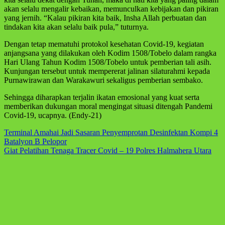
akan selalu mengalir kebaikan, memunculkan kebijakan dan pikiran
yang jernih. “Kalau pikiran kita baik, Insha Allah perbuatan dan
tindakan kita akan selalu baik pula,” tuturnya.
Dengan tetap mematuhi protokol kesehatan Covid-19, kegiatan
anjangsana yang dilakukan oleh Kodim 1508/Tobelo dalam rangka
Hari Ulang Tahun Kodim 1508/Tobelo untuk pemberian tali asih.
Kunjungan tersebut untuk mempererat jalinan silaturahmi kepada
Purnawirawan dan Warakawuri sekaligus pemberian sembako.
Sehingga diharapkan terjalin ikatan emosional yang kuat serta
memberikan dukungan moral mengingat situasi ditengah Pandemi
Covid-19, ucapnya. (Endy-21)
Navigasi
Terminal Amahai Jadi Sasaran Penyemprotan Desinfektan Kompi 4
Batalyon B Pelopor
pos
Giat Pelatihan Tenaga Tracer Covid – 19 Polres Halmahera Utara