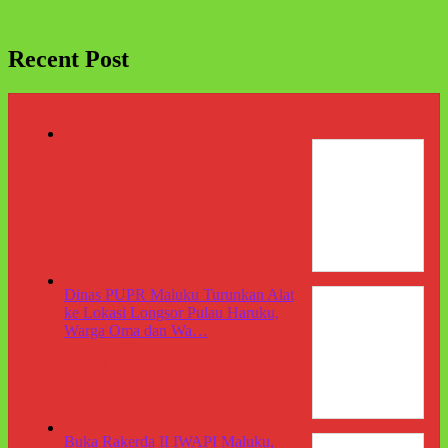
Recent Post
Agustus 8, 2026
Di Berita
Dinas PUPR Maluku Turunkan Alat
ke Lokasi Longsor Pulau Haruku,
Warga Oma dan Wa…
Agustus 8, 2026
Di Berita
Buka Rakerda II IWAPI Maluku,