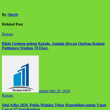
By
Sherly
Related Post
Ragam
Bikin Geeleng-geleng Kepala, Jumlah Hewan Qurban Kodam
Pattimura Tembus 78 Ekor.
admin
Mei 28, 2026
Ragam
Idul Adha 2026, Polda Maluku Tebar Kepedulian untuk Umat
Lewat 37 Sapi Kurban