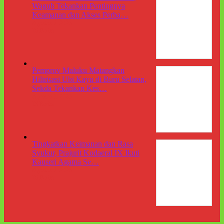
Wagub Tekankan Pentingnya
Keamanan dan Akses Perba…
Agustus 7, 2026
Di Berita
Pemprov Maluku Matangkan
Hilirisasi Ubi Kayu di Buru Selatan,
Sekda Tekankan Kes…
Agustus 7, 2026
Di Berita
Tingkatkan Keimanan dan Rasa
Syukur, Prajurit Kodaeral IX Ikuti
Kauseri Agama Se…
Agustus 7, 2026
Di Berita