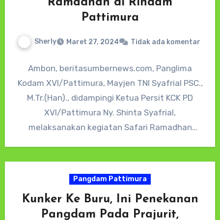
Ramadhan di Rindam
Pattimura
Sherly
Maret 27, 2024
Tidak ada komentar
Ambon, beritasumbernews.com, Panglima
Kodam XVI/Pattimura, Mayjen TNI Syafrial PSC.,
M.Tr.(Han)., didampingi Ketua Persit KCK PD
XVI/Pattimura Ny. Shinta Syafrial,
melaksanakan kegiatan Safari Ramadhan
bersama prajurit dan persit di Masjid At-
Taqwa…
Pangdam Pattimura
Kunker Ke Buru, Ini Penekanan
Pangdam Pada Prajurit,