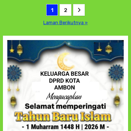
Paginasi
1
2
pos
Laman Berikutnya »