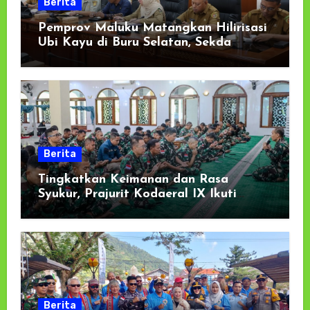
Berita
Pemprov Maluku Matangkan Hilirisasi
Ubi Kayu di Buru Selatan, Sekda
Tekankan Kesiapan Lahan dan
Dukungan Masyarakat
Berita
Tingkatkan Keimanan dan Rasa
Syukur, Prajurit Kodaeral IX Ikuti
Kauseri Agama Secara Virtual
Berita