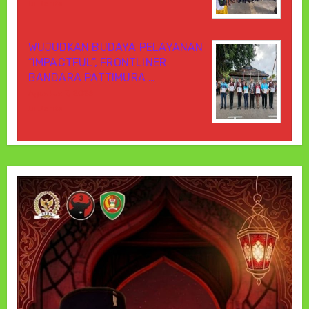
Di Berita
WUJUDKAN BUDAYA PELAYANAN
“IMPACTFUL”, FRONTLINER
BANDARA PATTIMURA …
Agustus 7, 2026
Di Berita