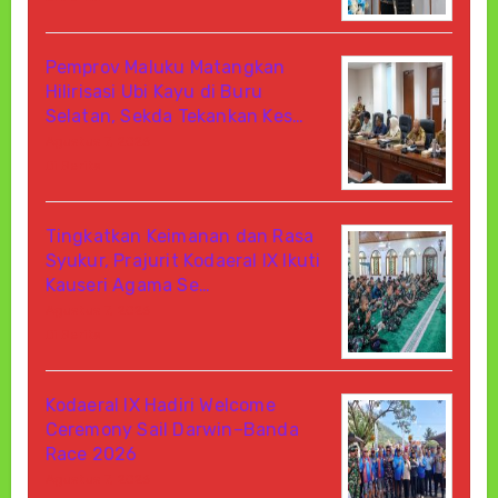
Pemprov Maluku Matangkan
Hilirisasi Ubi Kayu di Buru
Selatan, Sekda Tekankan Kes…
Agustus 7, 2026
Di Berita
Tingkatkan Keimanan dan Rasa
Syukur, Prajurit Kodaeral IX Ikuti
Kauseri Agama Se…
Agustus 7, 2026
Di Berita
Kodaeral IX Hadiri Welcome
Ceremony Sail Darwin–Banda
Race 2026
Agustus 7, 2026