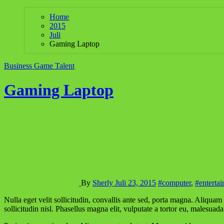
Home
2015
Juli
Gaming Laptop
Business
Game
Talent
Gaming Laptop
By
Sherly
Juli 23, 2015
#computer
,
#enterta
Nulla eget velit sollicitudin, convallis ante sed, porta magna. Aliquam ut viverra nulla. Sed et magna eu elit eleifend rutrum. Sed sagittis dictum ipsum a aliquet. Maecenas accumsan congue mollis. Nullam vel
sollicitudin nisl. Phasellus magna elit, vulputate a tortor eu, malesua