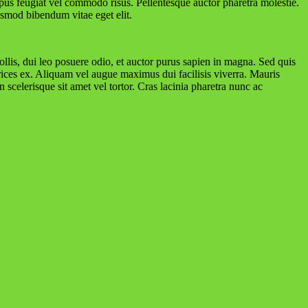
pus feugiat vel commodo risus. Pellentesque auctor pharetra molestie.
ismod bibendum vitae eget elit.
ollis, dui leo posuere odio, et auctor purus sapien in magna. Sed quis
trices ex. Aliquam vel augue maximus dui facilisis viverra. Mauris
 scelerisque sit amet vel tortor. Cras lacinia pharetra nunc ac