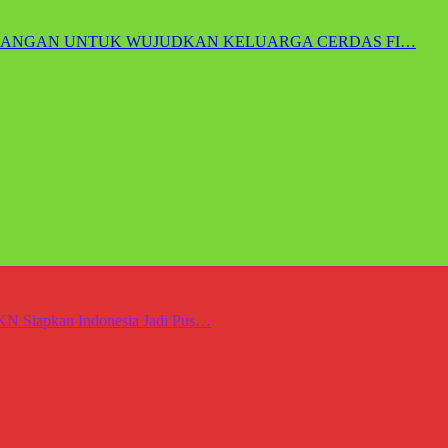
EUANGAN UNTUK WUJUDKAN KELUARGA CERDAS FI…
N Siapkan Indonesia Jadi Pus…