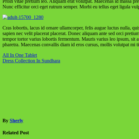
Proin vitae pretium leo. Aliquam erat volutpat. Maecenas id massa pre
Nunc efficitur orci eget rutrum semper. Morbi eu tellus eget ligula vu
Cras lobortis, lacus id ornare ullamcorper, felis augue luctus nulla, q
sapien nec velit placerat placerat. Donec aliquam ante sed orci pretiu
tempor tortor varius lobortis fermentum. Mauris varius leo ipsum, sit am
pharetra. Maecenas convallis diam id eros cursus, mollis volutpat mi t
Navigasi
All In One Tablet
Dress Collection In Sundhara
pos
By
Sherly
Related Post