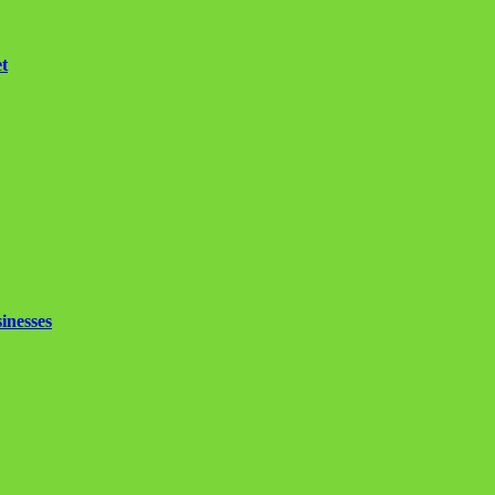
et
inesses