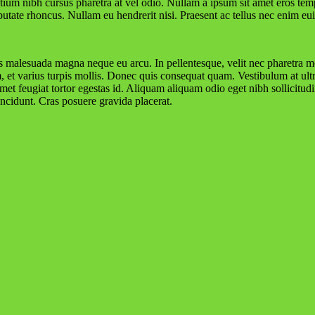
tium nibh cursus pharetra at vel odio. Nullam a ipsum sit amet eros tem
lputate rhoncus. Nullam eu hendrerit nisi. Praesent ac tellus nec enim eu
uis malesuada magna neque eu arcu. In pellentesque, velit nec pharetra m
m, et varius turpis mollis. Donec quis consequat quam. Vestibulum at ul
et feugiat tortor egestas id. Aliquam aliquam odio eget nibh sollicitudin
incidunt. Cras posuere gravida placerat.