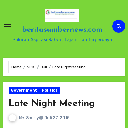
Skip
to
content
beritasumbernews.com
Saluran Aspirasi Rakyat Tajam Dan Terpercaya
Home
2015
Juli
Late Night Meeting
Government
Politics
Late Night Meeting
By
Sherly
Juli 27, 2015