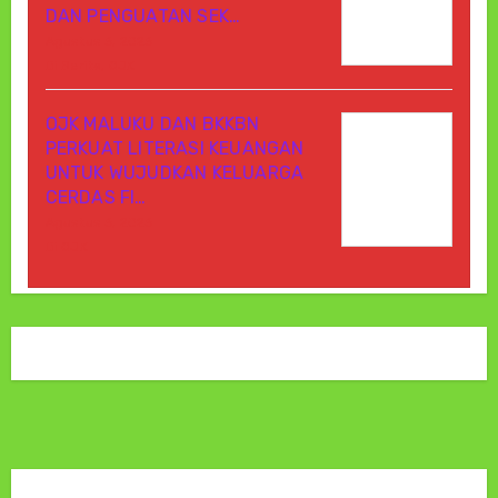
DAN PENGUATAN SEK…
Agustus 6, 2026
Di Berita, OJK
OJK MALUKU DAN BKKBN
PERKUAT LITERASI KEUANGAN
UNTUK WUJUDKAN KELUARGA
CERDAS FI…
Agustus 6, 2026
Di OJK