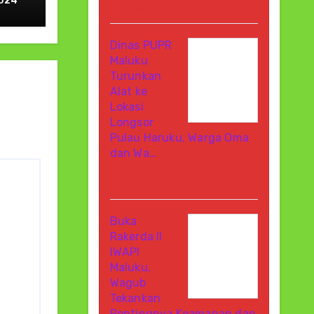
2024
Di Berita
Dinas PUPR
Maluku
Turunkan
Alat ke
Lokasi
Longsor
Pulau Haruku, Warga Oma
dan Wa…
Agustus 8, 2026
Di Berita
Buka
Rakerda II
IWAPI
Maluku,
Wagub
Tekankan
Pentingnya Keamanan dan