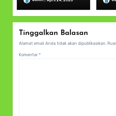
April 24, 2026
Maluku; Penutupan
Baru 
_Participatory Workshop_
Studi UNDERVAC-ID FKUI
Tinggalkan Balasan
Alamat email Anda tidak akan dipublikasikan.
Ruas
Komentar
*