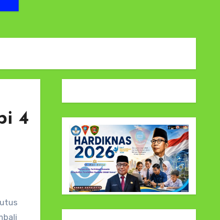
i 4
mbali