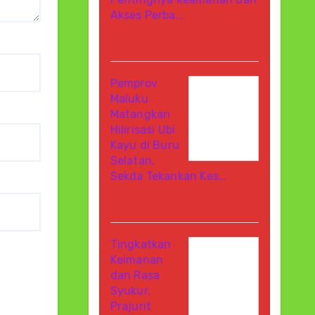
Akses Perba…
Agustus 7, 2026
Di Berita
Pemprov
Maluku
Matangkan
Hilirisasi Ubi
Kayu di Buru
Selatan,
Sekda Tekankan Kes…
Agustus 7, 2026
Di Berita
Tingkatkan
Keimanan
dan Rasa
Syukur,
Prajurit