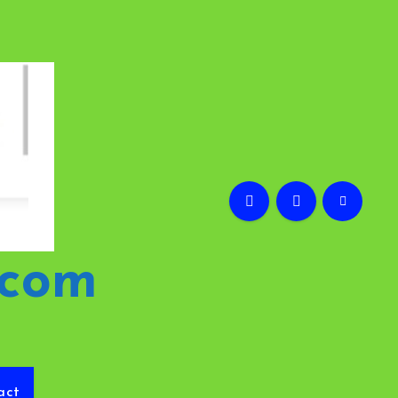
.com
act