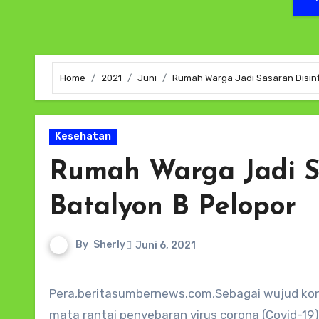
Home
2021
Juni
Rumah Warga Jadi Sasaran Disinf
Kesehatan
Rumah Warga Jadi S
Batalyon B Pelopor
By
Sherly
Juni 6, 2021
Pera,beritasumbernews.com,Sebagai wujud konsistensi Satuan Brimob Polda Maluku dalam upaya memutus
mata rantai penyebaran virus corona (Covid-19),