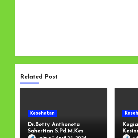
Related Post
Kesehatan
Kese
Dr.Betty Anthoneta
Kegia
Sahertian S.Pd.M.Kes
Kesin
Poltekkes Kemenkes
Keseh
admin
a