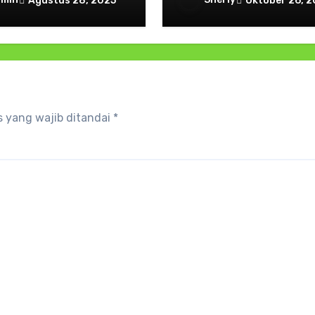
Agustus 28, 2025
Oktober 26, 
Lahir
Di Lanud Pattimura
 yang wajib ditandai
*