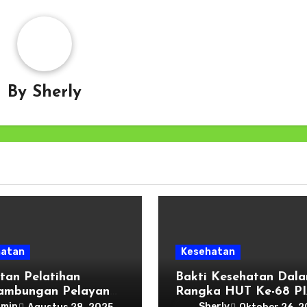
By
Sherly
hatan
Kesehatan
tan Pelatihan
Bakti Kesehatan Dal
ambungan Pelayanan
Rangka HUT Ke-68 P
atan Ibu dan Bayi
Ardhya Garini Tahun 
dmin
Sherly