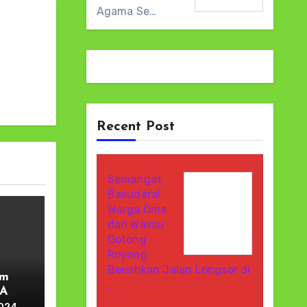
Agama Se…
Recent Post
Semangat
Basudara!
Warga Oma
dan Wassu
Gotong
Royong
Bersihkan Jalan Longsor di
am
…
IA
Agustus 8, 2026
2024