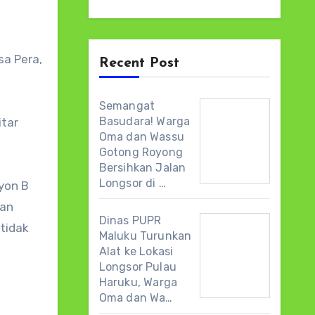
sa Pera,
Recent Post
Semangat
Basudara! Warga
tar
Oma dan Wassu
Gotong Royong
Bersihkan Jalan
Longsor di …
yon B
kan
Dinas PUPR
tidak
Maluku Turunkan
Alat ke Lokasi
Longsor Pulau
Haruku, Warga
Oma dan Wa…