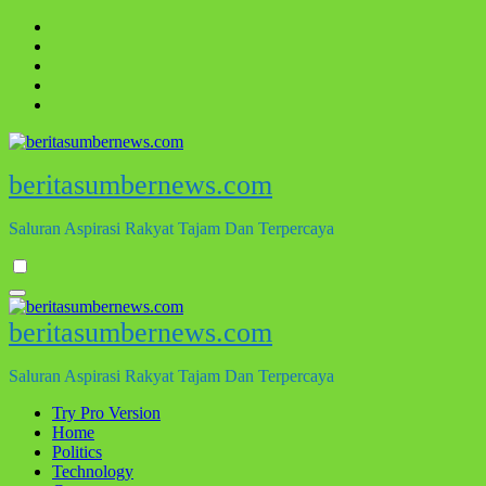
Skip
to
content
beritasumbernews.com
Saluran Aspirasi Rakyat Tajam Dan Terpercaya
beritasumbernews.com
Saluran Aspirasi Rakyat Tajam Dan Terpercaya
Try Pro Version
Home
Politics
Technology