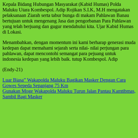
Kepala Bidang Hubungan Masyarakat (Kabid Humas) Polda
Maluku Utara Kombespol. Adip Rojikan S.I.K, M.H mengatakan
pelaksanaan Ziarah serta tabur bunga di makam Pahlawan Banau
bertujuan untuk mengenang Jasa dan pengorbanan Para Pahlawan
yang telah berjuang dan gugur mendahului kita. Ujar Kabid Humas
di Lokasi.
Menambahkan, dengan momentum ini kami berharap generasi muda
kedepan dapat memahami sejarah serta nilai- nilai perjungan para
pahlawan, dapat mencontohi semangat para pejuang untuk
indonesia kedepan yang lebih baik. tutup Kombespol. Adip
(Endy-21)
Navigasi
Luar Biasa” Wakapolda Maluku Bagikan Masker Dengan Cara
Gowes Sepeda Sepanjang 75 Km
pos
Gunakan Moge Wakapolda Maluku Turun Jalan Pantau Kamtibmas,
Sambil Bagi Masker