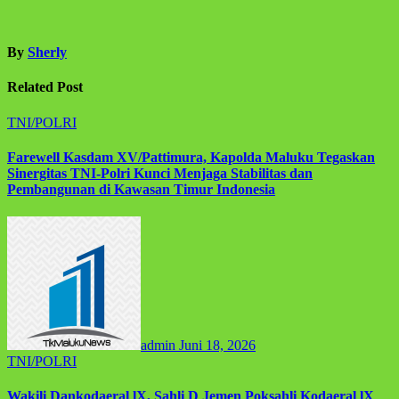
By
Sherly
Related Post
TNI/POLRI
Farewell Kasdam XV/Pattimura, Kapolda Maluku Tegaskan
Sinergitas TNI-Polri Kunci Menjaga Stabilitas dan
Pembangunan di Kawasan Timur Indonesia
admin
Juni 18, 2026
TNI/POLRI
Wakili Dankodaeral lX, Sahli D Jemen Poksahli Kodaeral lX