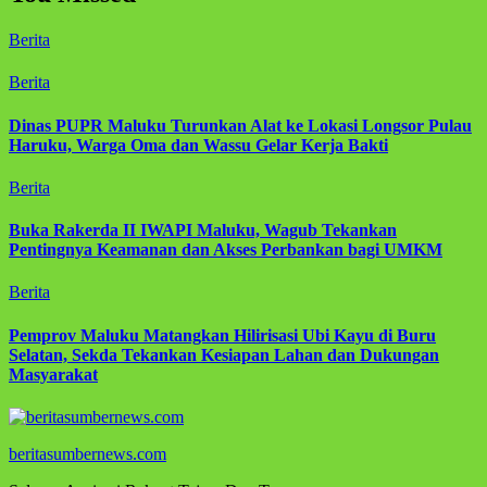
Berita
Berita
Dinas PUPR Maluku Turunkan Alat ke Lokasi Longsor Pulau
Haruku, Warga Oma dan Wassu Gelar Kerja Bakti
Berita
Buka Rakerda II IWAPI Maluku, Wagub Tekankan
Pentingnya Keamanan dan Akses Perbankan bagi UMKM
Berita
Pemprov Maluku Matangkan Hilirisasi Ubi Kayu di Buru
Selatan, Sekda Tekankan Kesiapan Lahan dan Dukungan
Masyarakat
beritasumbernews.com