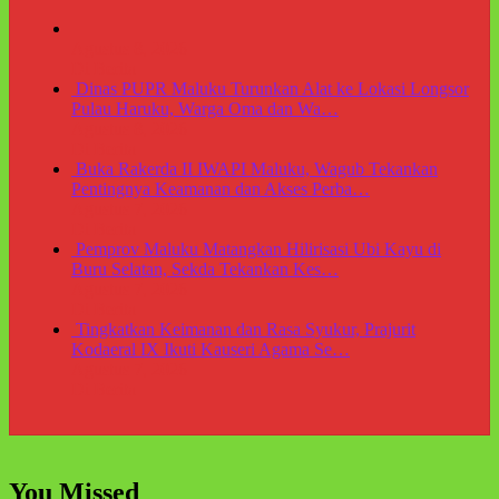
Agustus 8, 2026
Di Berita
Dinas PUPR Maluku Turunkan Alat ke Lokasi Longsor
Pulau Haruku, Warga Oma dan Wa…
Agustus 8, 2026
Di Berita
Buka Rakerda II IWAPI Maluku, Wagub Tekankan
Pentingnya Keamanan dan Akses Perba…
Agustus 7, 2026
Di Berita
Pemprov Maluku Matangkan Hilirisasi Ubi Kayu di
Buru Selatan, Sekda Tekankan Kes…
Agustus 7, 2026
Di Berita
Tingkatkan Keimanan dan Rasa Syukur, Prajurit
Kodaeral IX Ikuti Kauseri Agama Se…
Agustus 7, 2026
Di Berita
You Missed