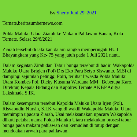
By
Sherly
Juni 29, 2021
Ternate,beritasumbernews.com
Polda Maluku Utara Ziarah ke Makam Pahlawan Banau, Kota
Ternate. Selasa 29/6/2021
Ziarah tersebut di lakukan dalam rangka memperingati HUT
Bhayangkara yang Ke- 75 yang jatuh pada 1 Juli 2021 nanti.
Dalam kegiatan Zirah dan Tabur bunga tersebut di hadiri Wakapolda
Maluku Utara Brigjen (Pol) Drs Eko Para Setyo Siswanto, M.Si di
dampingi sejumlah petinggi Polri, terlihat Irwasda Polda Maluku
Utara Kombes Pol. Dicky Kusuma Wardana,MM , Beberapa Karo,
Direktur, Kepala Bidang dan Kapolres Ternate AKBP Aditya
Laksimada S.IK.
Dalam kesempatan tersebut Kapolda Maluku Utara Irjen (Pol).
Risyapudin Nursin, S.I.K yang di wakili Wakapolda Maluku Utara
memimpin upacara Ziarah, Usai melaksanakan upacara Wakapolda
diikuti pejabat utama Polda Maluku Utara melakukan prosesi tabur
bunga pada makam pahlawan dan kemudian di tutup dengan
mendoakan arwah para pahlawan.