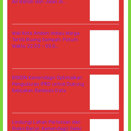
Air Bersih dan Jalan di…
Agustus 6, 2026
Di Berita
Wali Kota Ambon Imbau Warga
Tertib Buang Sampah: Patuhi
Waktu 22.00 – 05.0…
Agustus 6, 2026
Di Berita
BSKDN Kemendagri Optimalkan
Pengukuran IPKD untuk Dukung
Kebijakan Berbasis Data
Agustus 5, 2026
Di Berita
Lindungi Lahan Pertanian dari
Risiko Banjir, Kemendagri Gelar