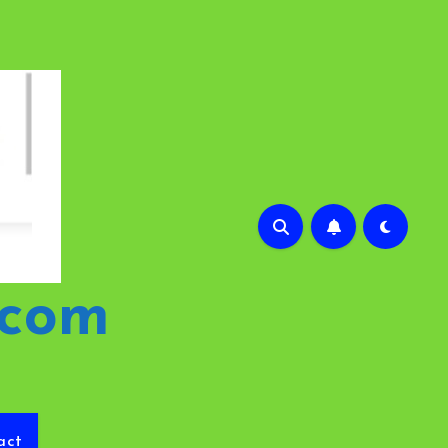
.com
act