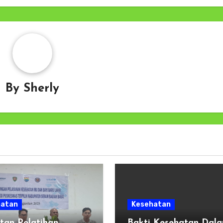
By
Sherly
hatan
Kesehatan
tan Pelatihan
Bakti Kesehatan Dal