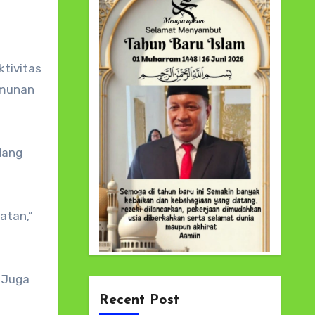
tivitas
umunan
dang
atan,”
. Juga
Recent Post