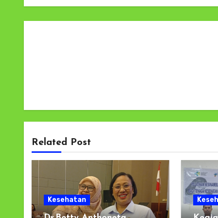
Related Post
Kesehatan
Kese
Dr.Betty Anthoneta
Kegia