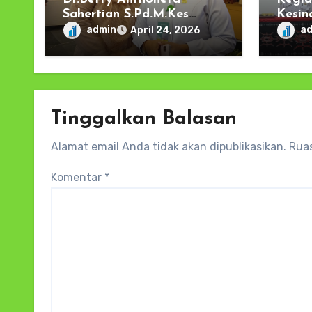
Sahertian S.Pd.M.Kes
Kesin
Poltekkes Kemenkes
Keseh
admin
a
April 24, 2026
Maluku; Penutupan
Baru 
_Participatory Workshop_
Studi UNDERVAC-ID FKUI
Tinggalkan Balasan
Alamat email Anda tidak akan dipublikasikan.
Ruas
Komentar
*