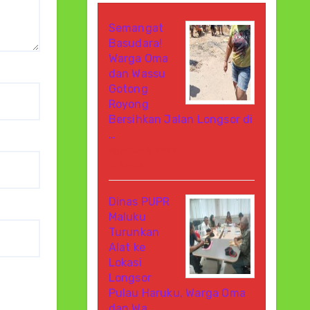
Semangat
Basudara!
Warga Oma
dan Wassu
Gotong
Royong
Bersihkan Jalan Longsor di
…
Agustus 8, 2026
Di Berita
Dinas PUPR
Maluku
Turunkan
Alat ke
Lokasi
Longsor
Pulau Haruku, Warga Oma
dan Wa…