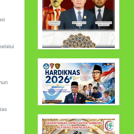
asi
elalui
ahun
ias