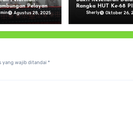
ambungan Pelayanan
Rangka HUT Ke-68 P
atan Ibu dan Bayi
Ardhya Garini Tahun 
dmin
Sherly
Agustus 28, 2025
Oktober 26, 
Lahir
Di Lanud Pattimura
 yang wajib ditandai
*