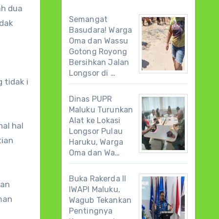
ah dua
Semangat
idak
Basudara! Warga
Oma dan Wassu
Gotong Royong
Bersihkan Jalan
Longsor di …
 tidak i
Dinas PUPR
Maluku Turunkan
Alat ke Lokasi
hal hal
Longsor Pulau
tian
Haruku, Warga
Oma dan Wa…
Buka Rakerda II
dan
IWAPI Maluku,
iman
Wagub Tekankan
Pentingnya