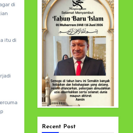
gar di
tian
 itu di
rjadi
 percuma
ap
Recent Post