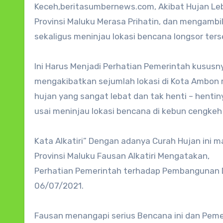
Keceh,beritasumbernews.com, Akibat Hujan Lebat Mengakibatkan Longsor Di kebun cengkeh Komisi III DPRD
Provinsi Maluku Merasa Prihatin, dan mengambi
sekaligus meninjau lokasi bencana longsor ters
Ini Harus Menjadi Perhatian Pemerintah kususny
mengakibatkan sejumlah lokasi di Kota Ambon r
hujan yang sangat lebat dan tak henti – henti
usai meninjau lokasi bencana di kebun cengke
Kata Alkatiri” Dengan adanya Curah Hujan ini ma
Provinsi Maluku Fausan Alkatiri Mengatakan,
Perhatian Pemerintah terhadap Pembangunan Da
06/07/2021.
Fausan menangapi serius Bencana ini dan Pemeri