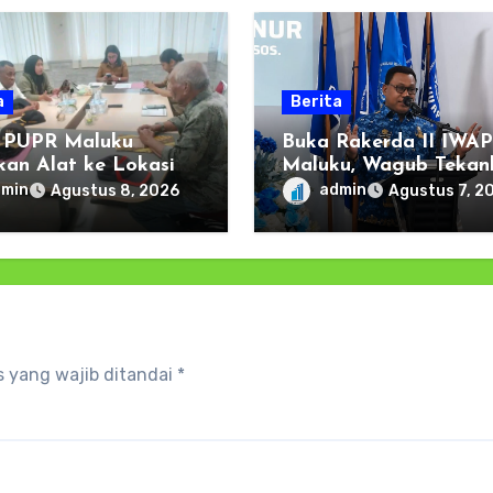
a
Berita
 PUPR Maluku
Buka Rakerda II IWAP
kan Alat ke Lokasi
Maluku, Wagub Tekan
or Pulau Haruku,
Pentingnya Keamana
dmin
admin
Agustus 8, 2026
Agustus 7, 2
a Oma dan Wassu
dan Akses Perbankan 
 Kerja Bakti
UMKM
 yang wajib ditandai
*