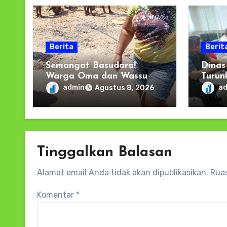
Berita
Berit
Semangat Basudara!
Dinas
Warga Oma dan Wassu
Turun
Gotong Royong Bersihkan
Longs
admin
a
Agustus 8, 2026
Jalan Longsor di Pantai
Warg
Selatan Haruku
Gelar
Tinggalkan Balasan
Alamat email Anda tidak akan dipublikasikan.
Ruas
Komentar
*