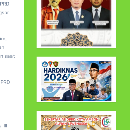
gsor
im,
ah
in saat
 DPRD
 III