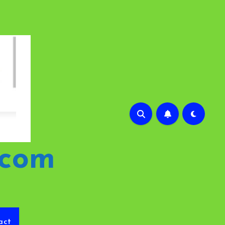
.com
act