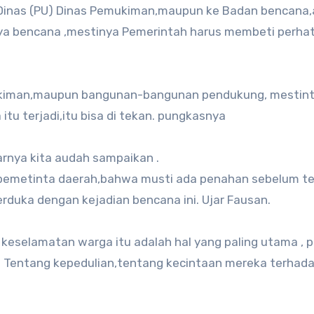
inas (PU) Dinas Pemukiman,maupun ke Badan bencana,a
nya bencana ,mestinya Pemerintah harus membeti perha
kiman,maupun bangunan-bangunan pendukung, mestinta
tu terjadi,itu bisa di tekan. pungkasnya
narnya kita audah sampaikan .
 pemetinta daerah,bahwa musti ada penahan sebelum te
 berduka dengan kejadian bencana ini. Ujar Fausan.
 keselamatan warga itu adalah hal yang paling utama ,
a Tentang kepedulian,tentang kecintaan mereka terhad