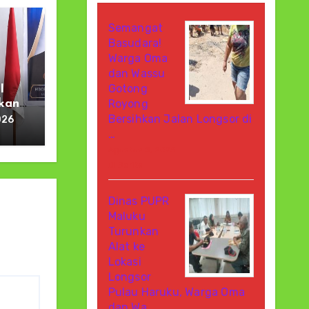
Semangat
Basudara!
Warga Oma
dan Wassu
Gotong
I
Royong
kan
n
Bersihkan Jalan Longsor di
026
bagi
…
Agustus 8, 2026
Di Berita
Dinas PUPR
Maluku
Turunkan
Alat ke
Lokasi
Longsor
Pulau Haruku, Warga Oma
dan Wa…