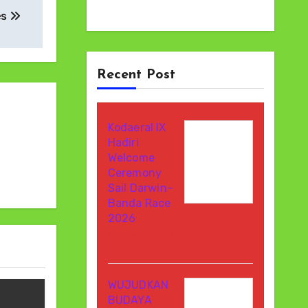
es
Recent Post
Kodaeral IX
Hadiri
Welcome
Ceremony
Sail Darwin–
Banda Race
2026
Agustus 7, 2026
Di Berita
WUJUDKAN
BUDAYA