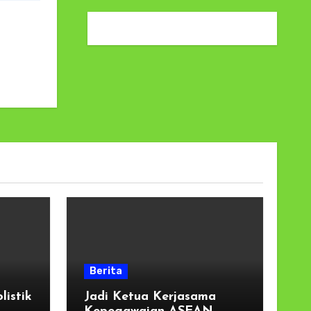
Berita
listik
Jadi Ketua Kerjasama