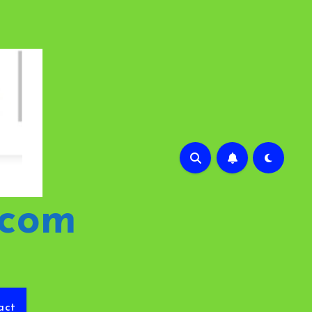
.com
act