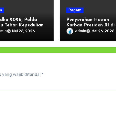
m
Ragam
Adha 2026, Polda
Penyerahan Hewan
u Tebar Kepedulian
Kurban Presiden RI di
 Umat Lewat 37 Sapi
Maluku Jadi Simbol
dmin
admin
Mei 26, 2026
Mei 26, 2026
an
Kepedulian dan
Persaudaraan, Kapold
Keamanan Tumbuh da
Kebersamaan
 yang wajib ditandai
*