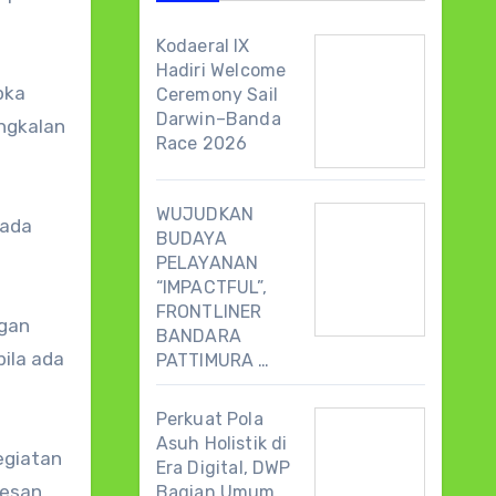
Kodaeral IX
Hadiri Welcome
pka
Ceremony Sail
Darwin–Banda
ngkalan
Race 2026
WUJUDKAN
pada
BUDAYA
PELAYANAN
“IMPACTFUL”,
FRONTLINER
ngan
BANDARA
bila ada
PATTIMURA …
Perkuat Pola
Asuh Holistik di
egiatan
Era Digital, DWP
pesan
Bagian Umum