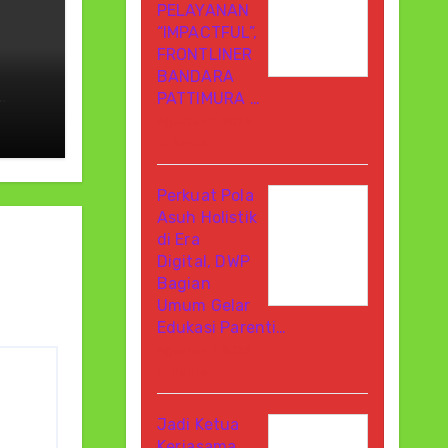
PELAYANAN
“IMPACTFUL”,
FRONTLINER
BANDARA
PATTIMURA …
Agustus 7, 2026
Di Berita
a:
ri
Perkuat Pola
Asuh Holistik
di Era
Digital, DWP
Bagian
Umum Gelar
Edukasi Parenti…
Agustus 7, 2026
Di Berita
Jadi Ketua
Kerjasama