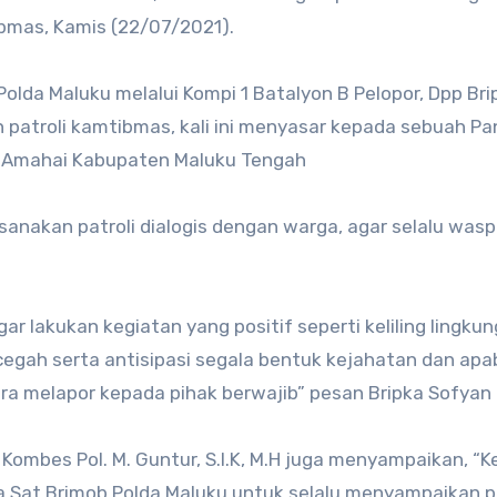
bmas, Kamis (22/07/2021).
da Maluku melalui Kompi 1 Batalyon B Pelopor, Dpp Bri
patroli kamtibmas, kali ini menyasar kepada sebuah Pa
n Amahai Kabupaten Maluku Tengah
anakan patroli dialogis dengan warga, agar selalu was
 lakukan kegiatan yang positif seperti keliling lingku
ncegah serta antisipasi segala bentuk kejahatan dan apa
era melapor kepada pihak berwajib” pesan Bripka Sofyan
Kombes Pol. M. Guntur, S.I.K, M.H juga menyampaikan, “K
ota Sat Brimob Polda Maluku untuk selalu menyampaikan 