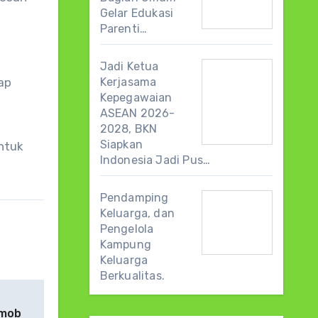
Gelar Edukasi
Parenti…
Jadi Ketua
ap
Kerjasama
Kepegawaian
ASEAN 2026-
2028, BKN
Siapkan
untuk
Indonesia Jadi Pus…
Pendamping
Keluarga, dan
Pengelola
Kampung
Keluarga
Berkualitas.
imob