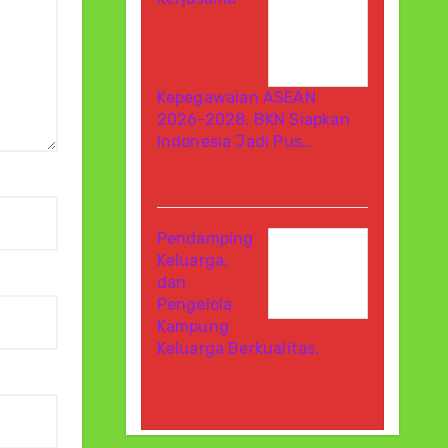
Kepegawaian ASEAN
2026-2028, BKN Siapkan
Indonesia Jadi Pus…
Agustus 6, 2026
Di Berita
Pendamping
Keluarga,
dan
Pengelola
Kampung
Keluarga Berkualitas.
Agustus 6, 2026
Di OJK