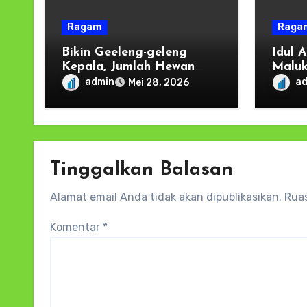
Ragam
Raga
Bikin Geeleng-geleng
Idul 
Kepala, Jumlah Hewan
Maluk
Qurban Kodam Pattimura
untuk
admin
a
Mei 28, 2026
Tembus 78 Ekor.
Kurb
Tinggalkan Balasan
Alamat email Anda tidak akan dipublikasikan.
Ruas
Komentar
*