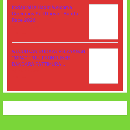
Kodaeral IX Hadiri Welcome
Ceremony Sail Darwin–Banda
Race 2026
Agustus 7, 2026
Di Berita
WUJUDKAN BUDAYA PELAYANAN
“IMPACTFUL”, FRONTLINER
BANDARA PATTIMURA …
Agustus 7, 2026
Di Berita