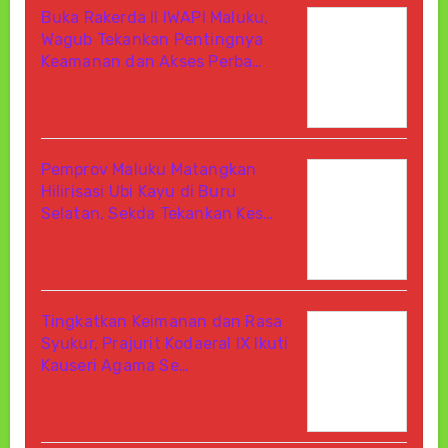
Buka Rakerda II IWAPI Maluku,
Wagub Tekankan Pentingnya
Keamanan dan Akses Perba…
Agustus 7, 2026
Di Berita
Pemprov Maluku Matangkan
Hilirisasi Ubi Kayu di Buru
Selatan, Sekda Tekankan Kes…
Agustus 7, 2026
Di Berita
Tingkatkan Keimanan dan Rasa
Syukur, Prajurit Kodaeral IX Ikuti
Kauseri Agama Se…
Agustus 7, 2026
Di Berita