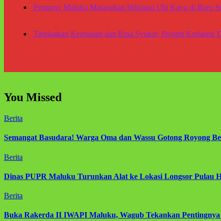
Pemprov Maluku Matangkan Hilirisasi Ubi Kayu di Buru 
Agustus 7, 2026
Di Berita
Tingkatkan Keimanan dan Rasa Syukur, Prajurit Kodaeral 
Agustus 7, 2026
Di Berita
You Missed
Berita
Semangat Basudara! Warga Oma dan Wassu Gotong Royong Bers
Berita
Dinas PUPR Maluku Turunkan Alat ke Lokasi Longsor Pulau H
Berita
Buka Rakerda II IWAPI Maluku, Wagub Tekankan Pentingny