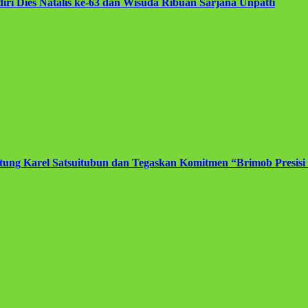
iri Dies Natalis ke-63 dan Wisuda Ribuan Sarjana Unpatti
ng Karel Satsuitubun dan Tegaskan Komitmen “Brimob Presisi