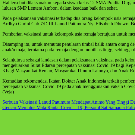
Hal tersebut dilaksanakan kepada siswa kelas 12 SMA Pradita Dirgan
lulusan SMP Lentera Ambon, dalam keadaan baik dan sehat.
Pada pelaksanaan vaksinasi terhadap dua orang kelompok usia remaj
Ardhya Garini Cab.7/D.III Lanud Pattimura Ny. Elisabeth Dhewo. Be
Pemberian vaksinasi untuk kelompok usia remaja bertujuan untuk mem
Disamping itu, untuk memutus penularan timbal balik antara orang d
anak/remaja, terutama pada remaja dengan mobilitas tinggi sehingga
Selanjutnya sebagai landasan dalam pelaksanaan vaksinasi pada kelo
mengeluarkan Surat Edaran percepatan vaksinasi Covid-19 bagi Kepa
3 bagi Masyarakat Rentan, Masyarakat Umum Lainnya, dan Anak Re
Kemudian rekomendasi Ikatan Dokter Anak Indonesia terkait pemberi
percepatan vaksinasi Covid-19 pada anak menggunakan vaksin Covid-19
(Veja)
Navigasi
Serbuan Vaksinasi Lanud Pattimura Mendapat Animo Yang Tinggi Da
Gencar Memutus Mata Rantai Covid – 19, Personil Sat Samapta Polr
pos