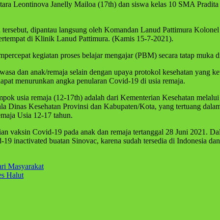
tara Leontinova Janelly Mailoa (17th) dan siswa kelas 10 SMA Pradita
a tersebut, dipantau langsung oleh Komandan Lanud Pattimura Kolone
rtempat di Klinik Lanud Pattimura. (Kamis 15-7-2021).
percepat kegiatan proses belajar mengajar (PBM) secara tatap muka d
ewasa dan anak/remaja selain dengan upaya protokol kesehatan yang ket
 dapat menurunkan angka penularan Covid-19 di usia remaja.
mpok usia remaja (12-17th) adalah dari Kementerian Kesehatan melalui
la Dinas Kesehatan Provinsi dan Kabupaten/Kota, yang tertuang dala
maja Usia 12-17 tahun.
an vaksin Covid-19 pada anak dan remaja tertanggal 28 Juni 2021. D
 inactivated buatan Sinovac, karena sudah tersedia di Indonesia dan s
ri Masyarakat
es Halut