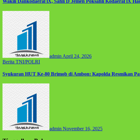
Wakili Dankodaeral lX, Sahli D Jemen Poksahli Kodaeral lX Had
admin
April 24, 2026
Berita
TNI/POLRI
Syukuran HUT Ke-80 Brimob di Ambon: Kapolda Resmikan Patu
admin
November 16, 2025