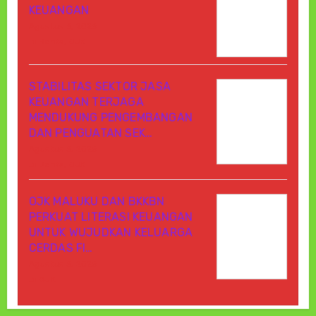
KEUANGAN
Agustus 6, 2026
Di Berita, OJK
STABILITAS SEKTOR JASA
KEUANGAN TERJAGA
MENDUKUNG PENGEMBANGAN
DAN PENGUATAN SEK…
Agustus 6, 2026
Di Berita, OJK
OJK MALUKU DAN BKKBN
PERKUAT LITERASI KEUANGAN
UNTUK WUJUDKAN KELUARGA
CERDAS FI…
Agustus 6, 2026
Di OJK