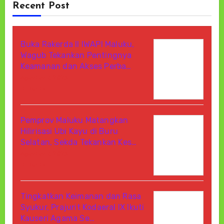
Recent Post
Buka Rakerda II IWAPI Maluku,
Wagub Tekankan Pentingnya
Keamanan dan Akses Perba…
Agustus 7, 2026
Di Berita
Pemprov Maluku Matangkan
Hilirisasi Ubi Kayu di Buru
Selatan, Sekda Tekankan Kes…
Agustus 7, 2026
Di Berita
Tingkatkan Keimanan dan Rasa
Syukur, Prajurit Kodaeral IX Ikuti
Kauseri Agama Se…