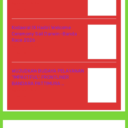
Agustus 7, 2026
Di Berita
Kodaeral IX Hadiri Welcome
Ceremony Sail Darwin–Banda
Race 2026
Agustus 7, 2026
Di Berita
WUJUDKAN BUDAYA PELAYANAN
“IMPACTFUL”, FRONTLINER
BANDARA PATTIMURA …
Agustus 7, 2026
Di Berita