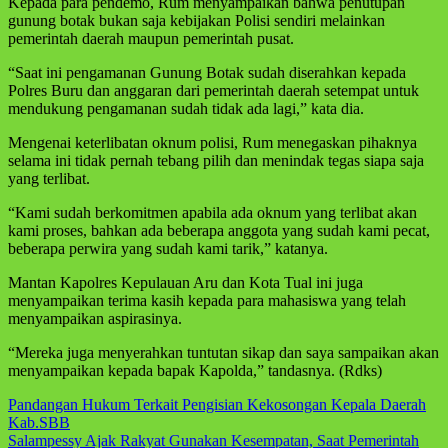
Kepada para pendemo, Rum menyampaikan bahwa penutupan
gunung botak bukan saja kebijakan Polisi sendiri melainkan
pemerintah daerah maupun pemerintah pusat.
“Saat ini pengamanan Gunung Botak sudah diserahkan kepada
Polres Buru dan anggaran dari pemerintah daerah setempat untuk
mendukung pengamanan sudah tidak ada lagi,” kata dia.
Mengenai keterlibatan oknum polisi, Rum menegaskan pihaknya
selama ini tidak pernah tebang pilih dan menindak tegas siapa saja
yang terlibat.
“Kami sudah berkomitmen apabila ada oknum yang terlibat akan
kami proses, bahkan ada beberapa anggota yang sudah kami pecat,
beberapa perwira yang sudah kami tarik,” katanya.
Mantan Kapolres Kepulauan Aru dan Kota Tual ini juga
menyampaikan terima kasih kepada para mahasiswa yang telah
menyampaikan aspirasinya.
“Mereka juga menyerahkan tuntutan sikap dan saya sampaikan akan
menyampaikan kepada bapak Kapolda,” tandasnya. (Rdks)
Navigasi
Pandangan Hukum Terkait Pengisian Kekosongan Kepala Daerah
Kab.SBB
pos
Salampessy Ajak Rakyat Gunakan Kesempatan, Saat Pemerintah