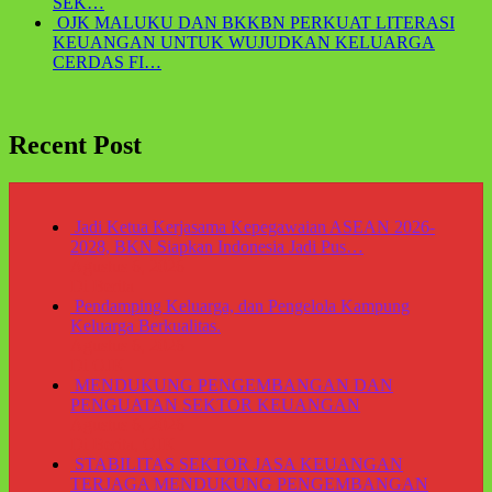
SEK…
OJK MALUKU DAN BKKBN PERKUAT LITERASI
KEUANGAN UNTUK WUJUDKAN KELUARGA
CERDAS FI…
Recent Post
Jadi Ketua Kerjasama Kepegawaian ASEAN 2026-
2028, BKN Siapkan Indonesia Jadi Pus…
Agustus 6, 2026
Di Berita
Pendamping Keluarga, dan Pengelola Kampung
Keluarga Berkualitas.
Agustus 6, 2026
Di OJK
MENDUKUNG PENGEMBANGAN DAN
PENGUATAN SEKTOR KEUANGAN
Agustus 6, 2026
Di Berita, OJK
STABILITAS SEKTOR JASA KEUANGAN
TERJAGA MENDUKUNG PENGEMBANGAN