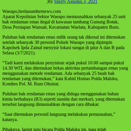
By
Sherly
Agustus 3, 2021
Waeapo,beritasumbernews.com
Aparat Kepolisian Sektor Waeapo memusnahkan sebanyak 25 unit
bak rendaman emas ilegal di kawasan tambang Gunung Botak,
Desa Persiapan Wansait, Kecamatan Waelata, Kabupaten Buru.
Puluhan bak rendaman emas milik orang tak dikenal ini ditemukan
setelah sebanyak 30 personil Polsek Waeapo yang dipimpin
Kapolsek Ipda Zainal menyisir lokasi sungai di jalur A dan B pada
Selasa (3/7/2021).
“Tadi kami melakukan penyisiran sejak pukul 10.00 sampai pukul
14.30 WIT, dan ditemukan bekas aktivitas pertambangan emas yang
menggunakan metode rendaman. Ada sebanyak 25 buah bak
rendaman yang ditemukan,” kata Kabid Humas Polda Maluku,
Kombes Pol. M. Rum Ohoirat.
Puluhan bak rendaman emas yang diduga menggunakan bahan
kimia berbahaya (B3) seperti sianida dan merkuri, yang ditemukan
tersebut langsung dimusnahkan dengan cara dibakar.
“Saat ditemukan personil langsung melakukan pemusnahan,”
katanya.
Pihaknya, lanjut juru bicara Polda Maluku ini, juga telah