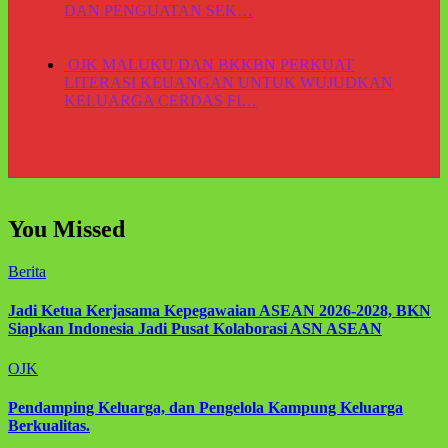
DAN PENGUATAN SEK…
Agustus 6, 2026
Di Berita, OJK
OJK MALUKU DAN BKKBN PERKUAT
LITERASI KEUANGAN UNTUK WUJUDKAN
KELUARGA CERDAS FI…
Agustus 6, 2026
Di OJK
You Missed
Berita
Jadi Ketua Kerjasama Kepegawaian ASEAN 2026-2028, BKN
Siapkan Indonesia Jadi Pusat Kolaborasi ASN ASEAN
OJK
Pendamping Keluarga, dan Pengelola Kampung Keluarga
Berkualitas.