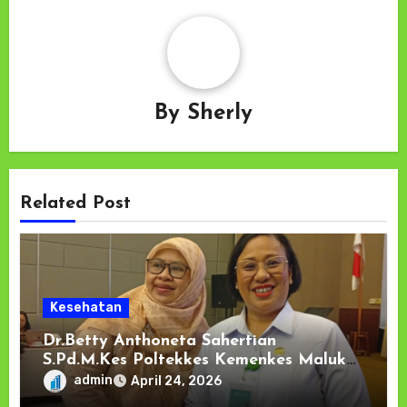
By
Sherly
Related Post
Kesehatan
Dr.Betty Anthoneta Sahertian
S.Pd.M.Kes Poltekkes Kemenkes Maluku;
Penutupan _Participatory Workshop_
admin
April 24, 2026
Studi UNDERVAC-ID FKUI