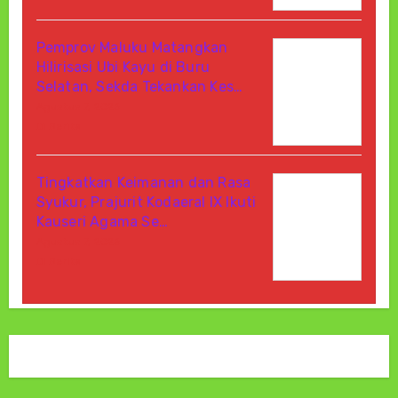
Pemprov Maluku Matangkan
Hilirisasi Ubi Kayu di Buru
Selatan, Sekda Tekankan Kes…
Agustus 7, 2026
Di Berita
Tingkatkan Keimanan dan Rasa
Syukur, Prajurit Kodaeral IX Ikuti
Kauseri Agama Se…
Agustus 7, 2026
Di Berita