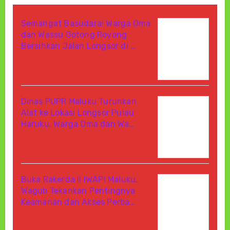
Semangat Basudara! Warga Oma
dan Wassu Gotong Royong
Bersihkan Jalan Longsor di …
Agustus 8, 2026
Di Berita
Dinas PUPR Maluku Turunkan
Alat ke Lokasi Longsor Pulau
Haruku, Warga Oma dan Wa…
Agustus 8, 2026
Di Berita
Buka Rakerda II IWAPI Maluku,
Wagub Tekankan Pentingnya
Keamanan dan Akses Perba…
Agustus 7, 2026
Di Berita