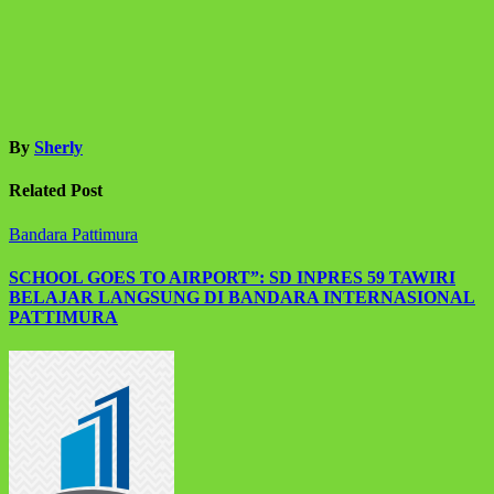
By
Sherly
Related Post
Bandara Pattimura
SCHOOL GOES TO AIRPORT”: SD INPRES 59 TAWIRI
BELAJAR LANGSUNG DI BANDARA INTERNASIONAL
PATTIMURA