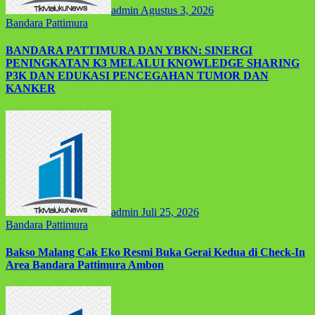
admin
Agustus 3, 2026
Bandara Pattimura
BANDARA PATTIMURA DAN YBKN: SINERGI
PENINGKATAN K3 MELALUI KNOWLEDGE SHARING
P3K DAN EDUKASI PENCEGAHAN TUMOR DAN
KANKER
admin
Juli 25, 2026
Bandara Pattimura
Bakso Malang Cak Eko Resmi Buka Gerai Kedua di Check-In
Area Bandara Pattimura Ambon