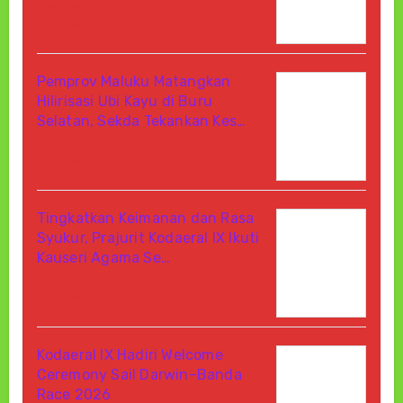
Agustus 7, 2026
Di Berita
Pemprov Maluku Matangkan
Hilirisasi Ubi Kayu di Buru
Selatan, Sekda Tekankan Kes…
Agustus 7, 2026
Di Berita
Tingkatkan Keimanan dan Rasa
Syukur, Prajurit Kodaeral IX Ikuti
Kauseri Agama Se…
Agustus 7, 2026
Di Berita
Kodaeral IX Hadiri Welcome
Ceremony Sail Darwin–Banda
Race 2026