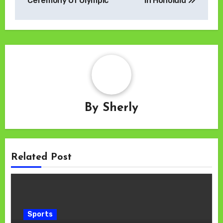
Ceremony Of Olympic
In Honolulu
By
Sherly
Related Post
Sports