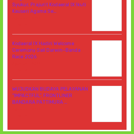
Syukur, Prajurit Kodaeral IX Ikuti
Kauseri Agama Se…
Agustus 7, 2026
Di Berita
Kodaeral IX Hadiri Welcome
Ceremony Sail Darwin–Banda
Race 2026
Agustus 7, 2026
Di Berita
WUJUDKAN BUDAYA PELAYANAN
“IMPACTFUL”, FRONTLINER
BANDARA PATTIMURA …
Agustus 7, 2026
Di Berita