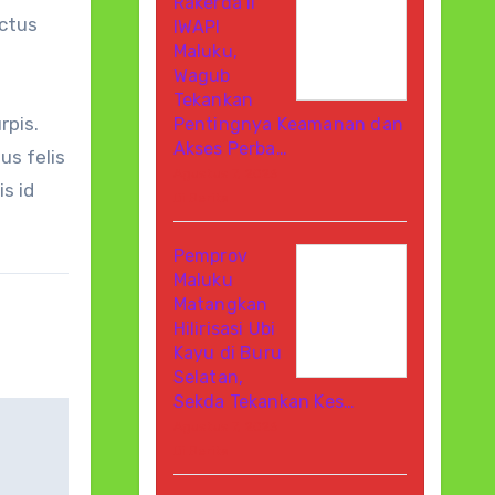
Rakerda II
uctus
IWAPI
Maluku,
Wagub
Tekankan
rpis.
Pentingnya Keamanan dan
Akses Perba…
us felis
Agustus 7, 2026
s id
Di Berita
Pemprov
Maluku
Matangkan
Hilirisasi Ubi
Kayu di Buru
Selatan,
Sekda Tekankan Kes…
Agustus 7, 2026
Di Berita