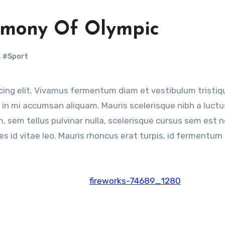
emony Of Olympic
,
#Sport
m in mi accumsan aliquam. Mauris scelerisque nibh a luctu
um, sem tellus pulvinar nulla, scelerisque cursus sem est 
cies id vitae leo. Mauris rhoncus erat turpis, id fermentum