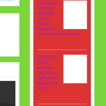
Tingkatkan
Keimanan
dan Rasa
Syukur,
Prajurit
Kodaeral IX
Ikuti Kauseri Agama Se…
Agustus 7, 2026
Di Berita
Kodaeral IX
Hadiri
Welcome
Ceremony
Sail Darwin–
Banda Race
2026
Agustus 7, 2026
Di Berita