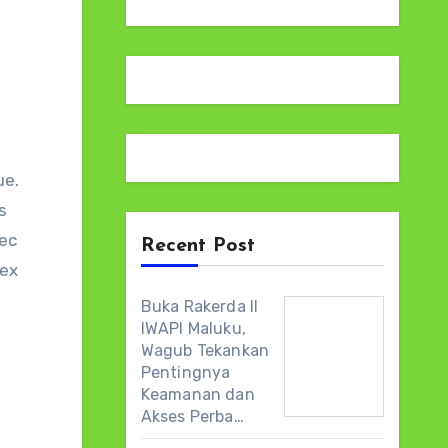
s
nec
Recent Post
 ex
Buka Rakerda II
IWAPI Maluku,
Wagub Tekankan
Pentingnya
Keamanan dan
Akses Perba…