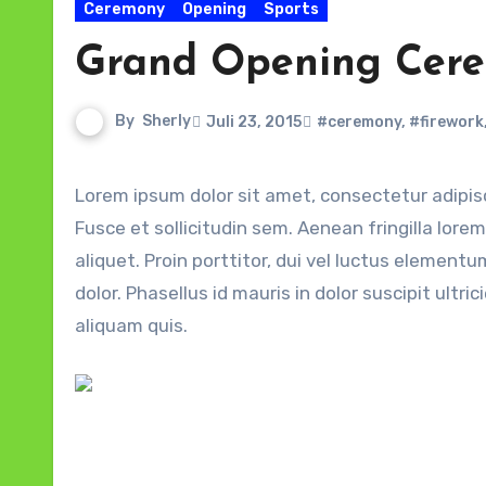
Ceremony
Opening
Sports
Grand Opening Cer
By
Sherly
Juli 23, 2015
#ceremony
,
#firework
Lorem ipsum dolor sit amet, consectetur adipiscing elit. Vivamus fermentum diam et vestibulum tristique.
Fusce et sollicitudin sem. Aenean fringilla lore
aliquet. Proin porttitor, dui vel luctus element
dolor. Phasellus id mauris in dolor suscipit ultri
aliquam quis.