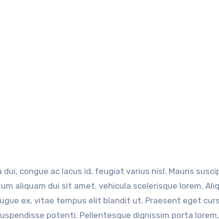
dui, congue ac lacus id, feugiat varius nisl. Mauris suscip
tum aliquam dui sit amet, vehicula scelerisque lorem. Al
gue ex, vitae tempus elit blandit ut. Praesent eget cur
. Suspendisse potenti. Pellentesque dignissim porta lorem