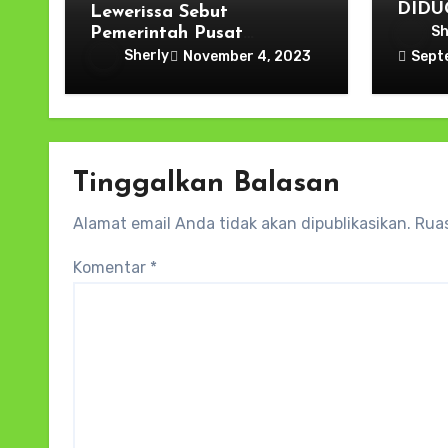
DIDU
Lewerissa Sebut
DIKO
Sh
Pemerintah Pusat
DIOT
Canangkan Layanan
Sherly
November 4, 2023
Sept
Listrik 3T, Maluku Belum
Maksumal
Tinggalkan Balasan
Alamat email Anda tidak akan dipublikasikan.
Ruas
Komentar
*