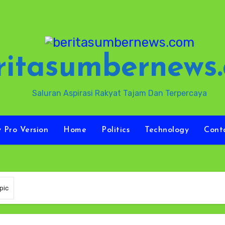
ritasumbernews
Saluran Aspirasi Rakyat Tajam Dan Terpercaya
y Pro Version
Home
Politics
Technology
Cont
pic