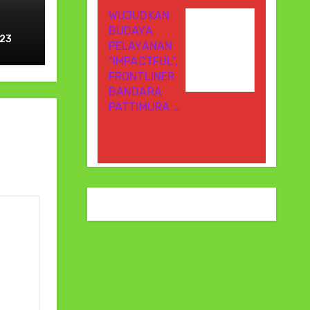
WUJUDKAN
BUDAYA
023
PELAYANAN
gan
“IMPACTFUL”,
ina
FRONTLINER
BANDARA
PATTIMURA …
Agustus 7, 2026
Di Berita