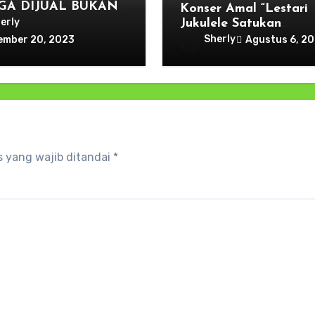
GA DIJUAL BUKAN
Konser Amal “Lestari
NTRAK,SINYALIR
erly
Jukulele Satukan
AKIN MA Cs.
Perbedaan” Di Kota
Sherly
Agustus 6, 2
ember 20, 2023
Ambon, Dapat Dukun
Brigjen Said Latucons
 yang wajib ditandai
*