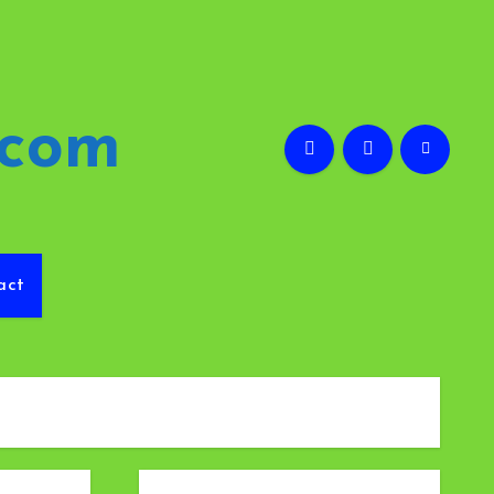
.com
act