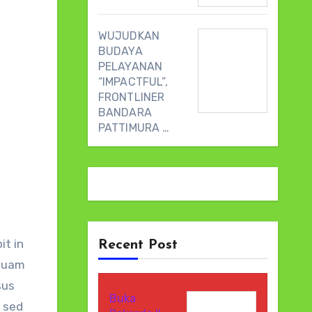
WUJUDKAN
BUDAYA
PELAYANAN
“IMPACTFUL”,
FRONTLINER
BANDARA
PATTIMURA …
it in
Recent Post
iquam
sus
Buka
, sed