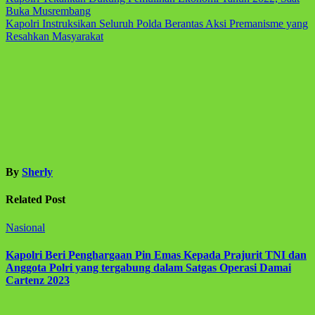
Navigasi
Buka Musrembang
pos
Kapolri Instruksikan Seluruh Polda Berantas Aksi Premanisme yang
Resahkan Masyarakat
By
Sherly
Related Post
Nasional
Kapolri Beri Penghargaan Pin Emas Kepada Prajurit TNI dan
Anggota Polri yang tergabung dalam Satgas Operasi Damai
Cartenz 2023