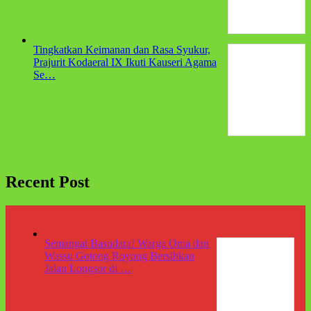
Tingkatkan Keimanan dan Rasa Syukur,
Prajurit Kodaeral IX Ikuti Kauseri Agama
Se…
Recent Post
Semangat Basudara! Warga Oma dan
Wassu Gotong Royong Bersihkan
Jalan Longsor di …
Agustus 8, 2026
Di Berita