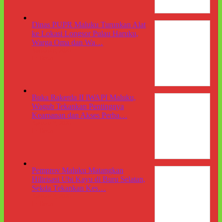
Dinas PUPR Maluku Turunkan Alat
ke Lokasi Longsor Pulau Haruku,
Warga Oma dan Wa…
Agustus 8, 2026
Di Berita
Buka Rakerda II IWAPI Maluku,
Wagub Tekankan Pentingnya
Keamanan dan Akses Perba…
Agustus 7, 2026
Di Berita
Pemprov Maluku Matangkan
Hilirisasi Ubi Kayu di Buru Selatan,
Sekda Tekankan Kes…
Agustus 7, 2026
Di Berita