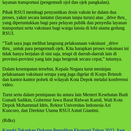
layanan transportasi (pengemudi ojol dan ojek pangkalan).
Pihak RSUI membagi penyuntikan dosis vaksin ke dalam dua
proses, yakni secara lantatur (layanan tanpa turun) atau _drive thru_
yang diperuntukkan bagi para pelayan publik dan penyedia layanan
transportasi serta vaksinasi bagi warga lansia di lobi utama gedung
RSUI.
“Tadi saya juga melihat langsung pelaksanaan vaksinasi _drive
thru_ untuk para pengemudi ojek. Kita harapkan proses vaksinasi ini
tidak hanya berjalan di sini saja, tetapi di daerah-daerah lain di
provinsi-provinsi yang lain juga bergerak secara cepat,” tuturnya.
Dalam kesempatan tersebut, Kepala Negara turut meninjau
pelaksanaan vaksinasi serupa yang juga digelar di Korps Brimob
dan kantor-kantor polsek di wilayah Kota Depok melalui konferensi
video.
Turut serta dalam peninjauan itu antara lain Menteri Kesehatan Budi
Gunadi Sadikin, Gubernur Jawa Barat Ridwan Kamil, Wali Kota
Depok Mohammad Idris, Rektor Universitas Indonesia Ari
Kuncoro, dan Direktur Utama RSUI Astuti Giantini.
(Rdks)
Kapolri Tekankan Dukung Pemulihan Ekonomi Tahun 2022, Saat