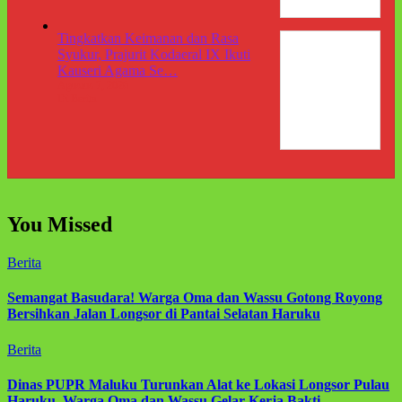
Tingkatkan Keimanan dan Rasa
Syukur, Prajurit Kodaeral IX Ikuti
Kauseri Agama Se…
Agustus 7, 2026
Di Berita
You Missed
Berita
Semangat Basudara! Warga Oma dan Wassu Gotong Royong
Bersihkan Jalan Longsor di Pantai Selatan Haruku
Berita
Dinas PUPR Maluku Turunkan Alat ke Lokasi Longsor Pulau
Haruku, Warga Oma dan Wassu Gelar Kerja Bakti