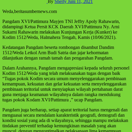
By
Sherly
Juni 11, 2021
Weda,beritasumbernews.com
Pangdam XVI/Pattimura Mayjen TNI Jeffry Apoly Rahawarin,
didampingi Ketua Persit KCK Daerah XVI/Pattimura Ny. Arni
Sukarni Rahawarin melakukan Kunjungan Kerja (Kunker) ke
Kodim 1512/Weda, Halmahera Tengah, Kamis (10/06/2021).
Kedatangan Pangdam beserta rombongan disambut Dandim
1512/Weda Letkol Arm Budi Satria dan jajar kehormatan
dilanjutkan dengan ramah tamah dan pengarahan Pangdam.
Dalam Arahannya, Pangdam mengapresiasi kepada seluruh personel
Kodim 1512/Weda yang telah melaksanakan tugas dengan baik
“Tugas pokok Kodim secara umum menyelenggarakan pembinaan
kemampuan, kekuatan dan gelar kekuatan serta menyelenggarakan
pembinaan teritorial untuk menyiapkan wilayah pertahanan darat
guna menjaga keamanan wilayahnya dalam rangka mendukung
tugas pokok Kodam XVI/Pattimura ,” ucap Pangdam.
Pangdam juga berharap, setiap aparat teritorial harus mengenali dan
menguasai secara mendalam karakteristik geografi, demografi dan
kondisi sosial yang ada di wilayahnya, sehingga mampu melakukan
tindakan preventif terhadap kemungkinan masalah yang akan
muncul, dengan mengoptimalkan pelaksanaan lima kemampuan