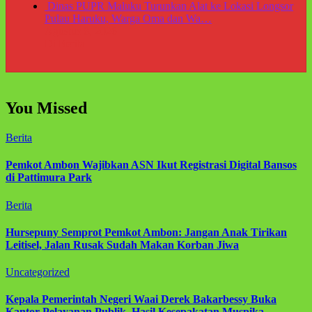
Dinas PUPR Maluku Turunkan Alat ke Lokasi Longsor
Pulau Haruku, Warga Oma dan Wa…
Agustus 8, 2026
Di Berita
You Missed
Berita
Pemkot Ambon Wajibkan ASN Ikut Registrasi Digital Bansos
di Pattimura Park
Berita
Hursepuny Semprot Pemkot Ambon: Jangan Anak Tirikan
Leitisel, Jalan Rusak Sudah Makan Korban Jiwa
Uncategorized
Kepala Pemerintah Negeri Waai Derek Bakarbessy Buka
Kantor Pelayanan Publik, Hasil Kesepakatan Muspika