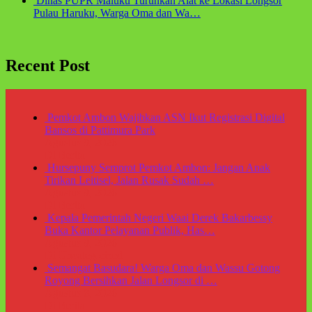
Dinas PUPR Maluku Turunkan Alat ke Lokasi Longsor
Pulau Haruku, Warga Oma dan Wa…
Recent Post
Pemkot Ambon Wajibkan ASN Ikut Registrasi Digital
Bansos di Pattimura Park
Agustus 9, 2026
Di Berita
Hursepuny Semprot Pemkot Ambon: Jangan Anak
Tirikan Leitisel, Jalan Rusak Sudah …
Agustus 9, 2026
Di Berita
Kepala Pemerintah Negeri Waai Derek Bakarbessy
Buka Kantor Pelayanan Publik, Has…
Agustus 9, 2026
Di Uncategorized
Semangat Basudara! Warga Oma dan Wassu Gotong
Royong Bersihkan Jalan Longsor di …
Agustus 8, 2026
Di Berita