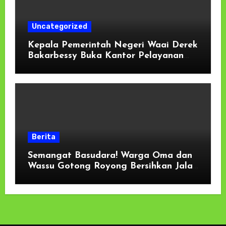
Uncategorized
Kepala Pemerintah Negeri Waai Derek
Bakarbessy Buka Kantor Pelayanan
Publik, Hasil Kesepakatan Muspika
Kecamatan Salahutu
Berita
Semangat Basudara! Warga Oma dan
Wassu Gotong Royong Bersihkan Jalan
Longsor di Pantai Selatan Haruku