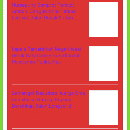
Hursepuny Semprot Pemkot
Ambon: Jangan Anak Tirikan
Leitisel, Jalan Rusak Sudah …
Agustus 9, 2026
Di Berita
Kepala Pemerintah Negeri Waai
Derek Bakarbessy Buka Kantor
Pelayanan Publik, Has…
Agustus 9, 2026
Di Uncategorized
Semangat Basudara! Warga Oma
dan Wassu Gotong Royong
Bersihkan Jalan Longsor di …
Agustus 8, 2026
Di Berita