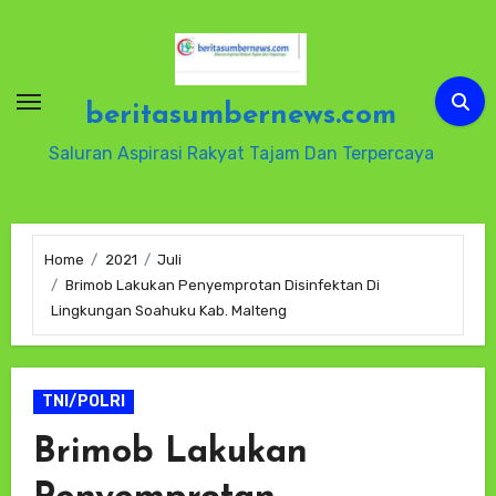
Skip
to
content
beritasumbernews.com
Saluran Aspirasi Rakyat Tajam Dan Terpercaya
Home
2021
Juli
Brimob Lakukan Penyemprotan Disinfektan Di
Lingkungan Soahuku Kab. Malteng
TNI/POLRI
Brimob Lakukan