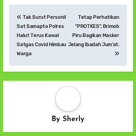
Navigasi
Tak Surut Personil
Tetap Perhatikan
pos
Sat Samapta Polres
“PROTKES”, Brimob
Halut Terus Kawal
Piru Bagikan Masker
Satgas Covid Himbau
Jelang Ibadah Jum’at.
Warga
By
Sherly