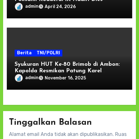
Natalis ke-63 dan Wisuda Ribuan
admin
April 24, 2026
Sarjana Unpatti
Berita
TNI/POLRI
Syukuran HUT Ke-80 Brimob di Ambon:
Kapolda Resmikan Patung Karel
Satsuitubun dan Tegaskan Komitmen
admin
November 16, 2025
“Brimob Presisi untuk Masyarakat
Tinggalkan Balasan
Alamat email Anda tidak akan dipublikasikan.
Ruas