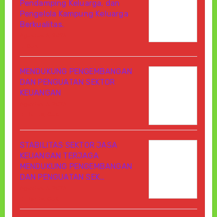
Pendamping Keluarga, dan
Pengelola Kampung Keluarga
Berkualitas.
Agustus 6, 2026
Di OJK
MENDUKUNG PENGEMBANGAN
DAN PENGUATAN SEKTOR
KEUANGAN
Agustus 6, 2026
Di Berita, OJK
STABILITAS SEKTOR JASA
KEUANGAN TERJAGA
MENDUKUNG PENGEMBANGAN
DAN PENGUATAN SEK…
Agustus 6, 2026
Di Berita, OJK