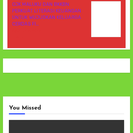
OJK MALUKU DAN BKKBN
PERKUAT LITERASI KEUANGAN
UNTUK WUJUDKAN KELUARGA
CERDAS FI…
Agustus 6, 2026
Di OJK
You Missed