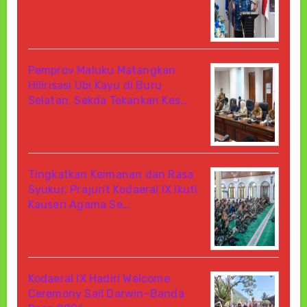
Agustus 7, 2026
Di Berita
Pemprov Maluku Matangkan
Hilirisasi Ubi Kayu di Buru
Selatan, Sekda Tekankan Kes…
Agustus 7, 2026
Di Berita
Tingkatkan Keimanan dan Rasa
Syukur, Prajurit Kodaeral IX Ikuti
Kauseri Agama Se…
Agustus 7, 2026
Di Berita
Kodaeral IX Hadiri Welcome
Ceremony Sail Darwin–Banda