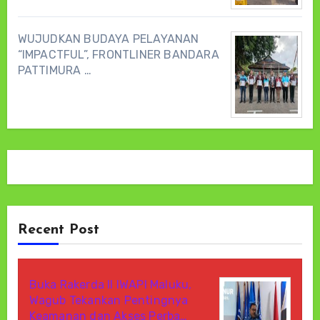
WUJUDKAN BUDAYA PELAYANAN
“IMPACTFUL”, FRONTLINER BANDARA
PATTIMURA …
Recent Post
Buka Rakerda II IWAPI Maluku,
Wagub Tekankan Pentingnya
Keamanan dan Akses Perba…