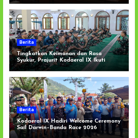
Dukungan Masyarakat
Berita
Tingkatkan Keimanan dan Rasa
Syukur, Prajurit Kodaeral IX Ikuti
Kauseri Agama Secara Virtual
Berita
Kodaeral IX Hadiri Welcome Ceremony
Sail Darwin–Banda Race 2026