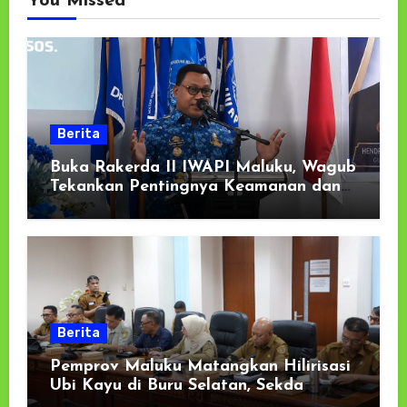
You Missed
Berita
Buka Rakerda II IWAPI Maluku, Wagub
Tekankan Pentingnya Keamanan dan
Akses Perbankan bagi UMKM
Berita
Pemprov Maluku Matangkan Hilirisasi
Ubi Kayu di Buru Selatan, Sekda
Tekankan Kesiapan Lahan dan