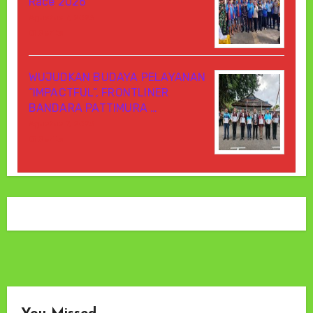
Race 2026
Agustus 7, 2026
Di Berita
WUJUDKAN BUDAYA PELAYANAN
“IMPACTFUL”, FRONTLINER
BANDARA PATTIMURA …
Agustus 7, 2026
Di Berita