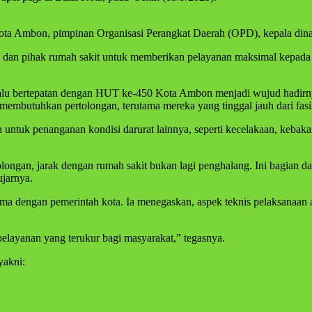
s Kota Ambon, pimpinan Organisasi Perangkat Daerah (OPD), kepala din
an pihak rumah sakit untuk memberikan pelayanan maksimal kepada m
alu bertepatan dengan HUT ke-450 Kota Ambon menjadi wujud hadirnya 
embutuhkan pertolongan, terutama mereka yang tinggal jauh dari fasil
 untuk penanganan kondisi darurat lainnya, seperti kecelakaan, kebak
ongan, jarak dengan rumah sakit bukan lagi penghalang. Ini bagian d
jarnya.
sama dengan pemerintah kota. Ia menegaskan, aspek teknis pelaksanaa
pelayanan yang terukur bagi masyarakat,” tegasnya.
yakni: