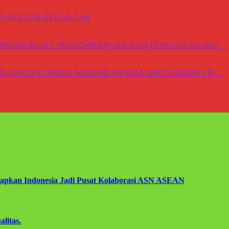
N SEKTOR KEUANGAN
GA MENDUKUNG PENGEMBANGAN DAN PENGUATAN SEK…
 KEUANGAN UNTUK WUJUDKAN KELUARGA CERDAS FI…
apkan Indonesia Jadi Pusat Kolaborasi ASN ASEAN
litas.