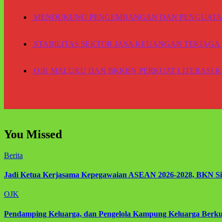
Di OJK
MENDUKUNG PENGEMBANGAN DAN PENGUATA
Agustus 6, 2026
Di Berita, OJK
STABILITAS SEKTOR JASA KEUANGAN TERJA
Agustus 6, 2026
Di Berita, OJK
OJK MALUKU DAN BKKBN PERKUAT LITERASI
Agustus 6, 2026
Di OJK
You Missed
Berita
Jadi Ketua Kerjasama Kepegawaian ASEAN 2026-2028, BKN Si
OJK
Pendamping Keluarga, dan Pengelola Kampung Keluarga Berkua