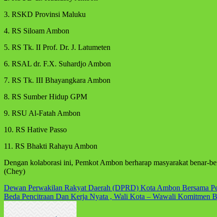
3. RSKD Provinsi Maluku
4. RS Siloam Ambon
5. RS Tk. II Prof. Dr. J. Latumeten
6. RSAL dr. F.X. Suhardjo Ambon
7. RS Tk. III Bhayangkara Ambon
8. RS Sumber Hidup GPM
9. RSU Al-Fatah Ambon
10. RS Hative Passo
11. RS Bhakti Rahayu Ambon
Dengan kolaborasi ini, Pemkot Ambon berharap masyarakat benar-ben
(Chey)
Navigasi
Dewan Perwakilan Rakyat Daerah (DPRD) Kota Ambon Bersama Pem
Beda Pencitraan Dan Kerja Nyata , Wali Kota – Wawali Komitmen 
pos