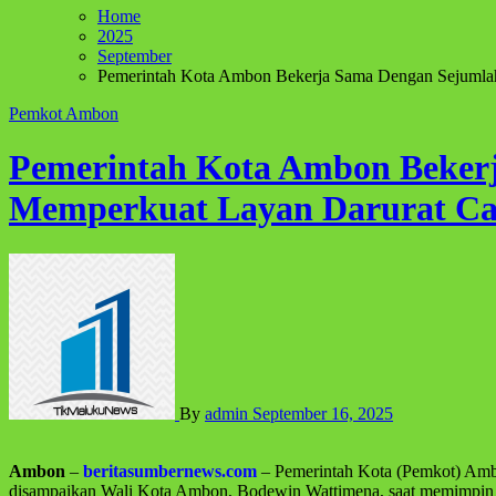
Home
2025
September
Pemerintah Kota Ambon Bekerja Sama Dengan Sejumlah
Pemkot Ambon
Pemerintah Kota Ambon Beker
Memperkuat Layan Darurat Cal
By
admin
September 16, 2025
Ambon
–
beritasumbernews.com
– Pemerintah Kota (Pemkot) Ambo
disampaikan Wali Kota Ambon, Bodewin Wattimena, saat memimpin ap