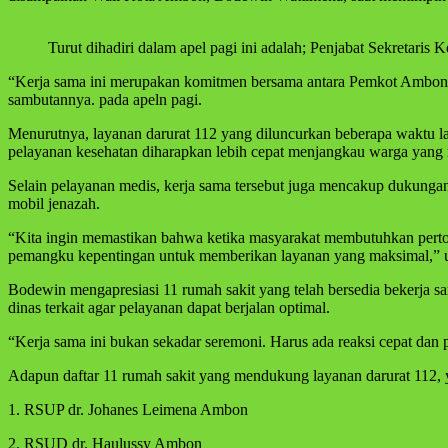
Turut dihadiri dalam apel pagi ini adalah; Penjabat Sekretari
“Kerja sama ini merupakan komitmen bersama antara Pemkot Ambon d
sambutannya. pada apeln pagi.
Menurutnya, layanan darurat 112 yang diluncurkan beberapa waktu l
pelayanan kesehatan diharapkan lebih cepat menjangkau warga yang m
Selain pelayanan medis, kerja sama tersebut juga mencakup dukungan
mobil jenazah.
“Kita ingin memastikan bahwa ketika masyarakat membutuhkan pertol
pemangku kepentingan untuk memberikan layanan yang maksimal,” u
Bodewin mengapresiasi 11 rumah sakit yang telah bersedia bekerja 
dinas terkait agar pelayanan dapat berjalan optimal.
“Kerja sama ini bukan sekadar seremoni. Harus ada reaksi cepat dan 
Adapun daftar 11 rumah sakit yang mendukung layanan darurat 112, 
1. RSUP dr. Johanes Leimena Ambon
2. RSUD dr. Haulussy Ambon