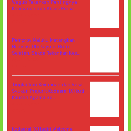
Wagub Tekankan Pentingnya
Keamanan dan Akses Perba…
Agustus 7, 2026
Di Berita
Pemprov Maluku Matangkan
Hilirisasi Ubi Kayu di Buru
Selatan, Sekda Tekankan Kes…
Agustus 7, 2026
Di Berita
Tingkatkan Keimanan dan Rasa
Syukur, Prajurit Kodaeral IX Ikuti
Kauseri Agama Se…
Agustus 7, 2026
Di Berita
Kodaeral IX Hadiri Welcome