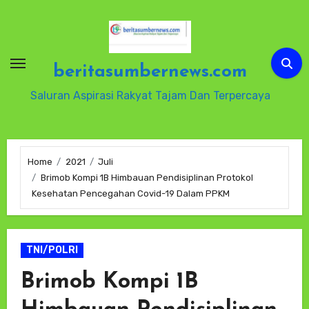
Skip
to
content
beritasumbernews.com
Saluran Aspirasi Rakyat Tajam Dan Terpercaya
Home
2021
Juli
Brimob Kompi 1B Himbauan Pendisiplinan Protokol
Kesehatan Pencegahan Covid-19 Dalam PPKM
TNI/POLRI
Brimob Kompi 1B