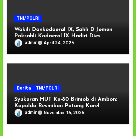
TNI/POLRI
Wakili Dankodaeral lX, Sahli D Jemen
Poksahli Kodaeral lX Hadiri Dies
Natalis ke-63 dan Wisuda Ribuan
admin
April 24, 2026
Sarjana Unpatti
Berita
TNI/POLRI
Syukuran HUT Ke-80 Brimob di Ambon:
Kapolda Resmikan Patung Karel
Satsuitubun dan Tegaskan Komitmen
admin
November 16, 2025
“Brimob Presisi untuk Masyarakat