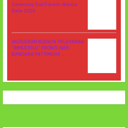
Ceremony Sail Darwin–Banda
Race 2026
Agustus 7, 2026
Di Berita
WUJUDKAN BUDAYA PELAYANAN
“IMPACTFUL”, FRONTLINER
BANDARA PATTIMURA …
Agustus 7, 2026
Di Berita