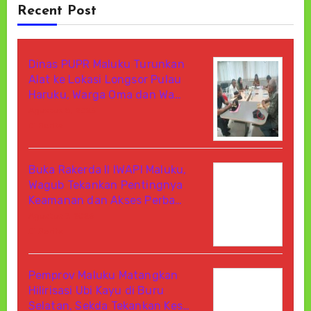
Recent Post
Dinas PUPR Maluku Turunkan
Alat ke Lokasi Longsor Pulau
Haruku, Warga Oma dan Wa…
Agustus 8, 2026
Di Berita
Buka Rakerda II IWAPI Maluku,
Wagub Tekankan Pentingnya
Keamanan dan Akses Perba…
Agustus 7, 2026
Di Berita
Pemprov Maluku Matangkan
Hilirisasi Ubi Kayu di Buru
Selatan, Sekda Tekankan Kes…