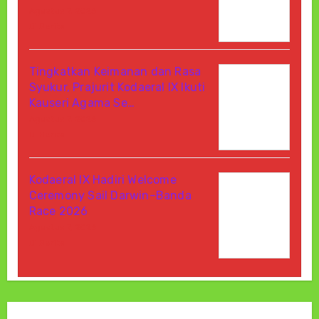
Agustus 7, 2026
Di Berita
Tingkatkan Keimanan dan Rasa
Syukur, Prajurit Kodaeral IX Ikuti
Kauseri Agama Se…
Agustus 7, 2026
Di Berita
Kodaeral IX Hadiri Welcome
Ceremony Sail Darwin–Banda
Race 2026
Agustus 7, 2026
Di Berita