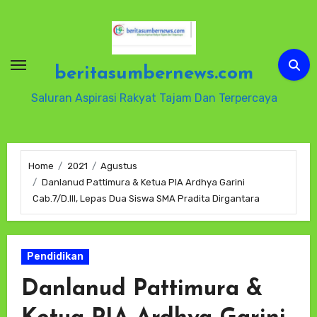
Skip
to
content
beritasumbernews.com
Saluran Aspirasi Rakyat Tajam Dan Terpercaya
Home
2021
Agustus
Danlanud Pattimura & Ketua PIA Ardhya Garini
Cab.7/D.III, Lepas Dua Siswa SMA Pradita Dirgantara
Pendidikan
Danlanud Pattimura &