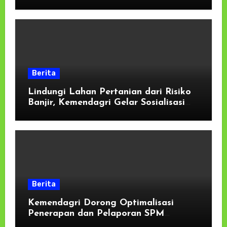
Harapan Kecil Kenyataan
Berita
Lindungi Lahan Pertanian dari Risiko
Banjir, Kemendagri Gelar Sosialisasi
Penanganan Banjir Melalui Program
FMNJP di Brebes*
Berita
Kemendagri Dorong Optimalisasi
Penerapan dan Pelaporan SPM
Kabupaten Hulu Sungai Selatan Tahun