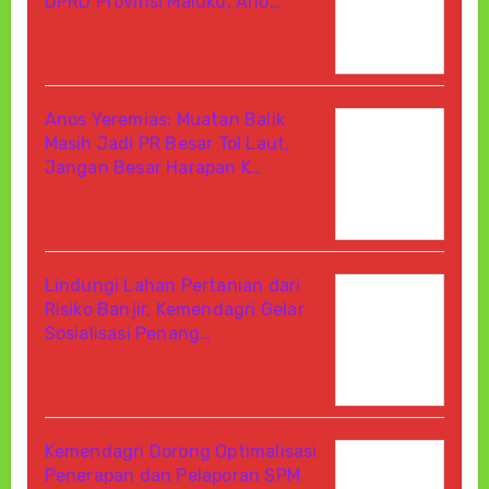
DPRD Provinsi Maluku, Ano…
Agustus 10, 2026
Di Berita
Anos Yeremias: Muatan Balik
Masih Jadi PR Besar Tol Laut,
Jangan Besar Harapan K…
Agustus 10, 2026
Di Berita
Lindungi Lahan Pertanian dari
Risiko Banjir, Kemendagri Gelar
Sosialisasi Penang…
Agustus 10, 2026
Di Berita
Kemendagri Dorong Optimalisasi
Penerapan dan Pelaporan SPM